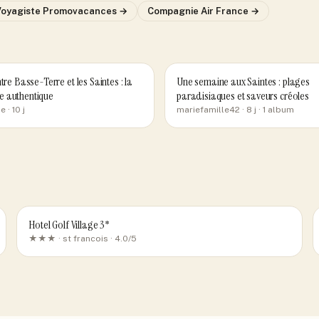
Voyagiste
Promovacances
→
Compagnie
Air France
→
ntre Basse-Terre et les Saintes : la
Une semaine aux Saintes : plages
 authentique
paradisiaques et saveurs créoles
ne
· 10 j
mariefamille42
· 8 j
· 1 album
Hotel Golf Village 3*
★★★ ·
st francois
· 4.0/5