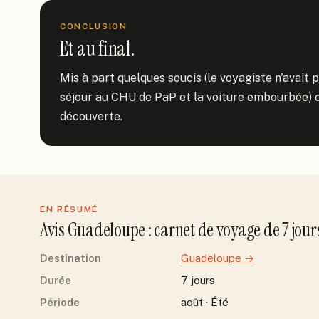
CONCLUSION
Et au final.
Mis à part quelques soucis (le voyagiste n'avait pa
séjour au CHU de PaP et la voiture embourbée) ce
découverte.
EN RÉSUMÉ
Avis
Guadeloupe
: carnet de voyage de
7
jour
Destination
Guadeloupe
→
Durée
7 jours
Période
août · Été