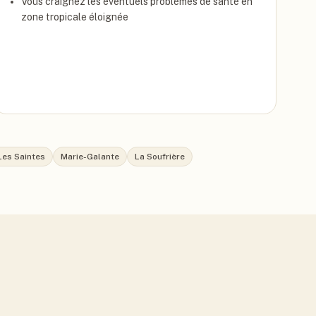
Vous craignez les éventuels problèmes de santé en
zone tropicale éloignée
Les Saintes
Marie-Galante
La Soufrière