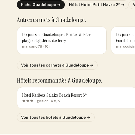
Fiche
Guadeloupe
→
Hôtel
Hotel Petit Havre 2*
→
Autres carnets
à Guadeloupe
.
Dix jours en Guadeloupe : Pointe-à-Pitre,
Dix jours e
plages et galères de ferry
Guadeloupe
marcand78
· 10 j
marccuisi
Voir tous les carnets
à Guadeloupe
→
Hôtels recommandés
à Guadeloupe
.
Hotel Karibea Salako Beach Resort 3*
★★★ ·
gosier
· 4.5/5
Voir tous les hôtels
à Guadeloupe
→