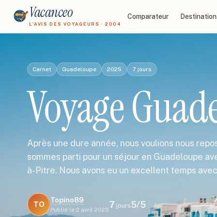
Vacanceo
Comparateur
Destination
L'AVIS DES VOYAGEURS · 2004
Carnet
Guadeloupe
2025
7
jours
Voyage Guad
Après une dure année, nous voulions nous repos
sommes parti pour un séjour en Guadeloupe ave
à-Pitre. Nous avons eu un excellent temps avec
Topino89
7
5
/5
TO
jours
Publié le
2 avril 2025