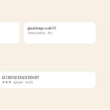
guadeloupe août 05
cathycathou
· 31 j
LE CREOLE BEACH RESORT
★★★ ·
gosier
· 4.0/5