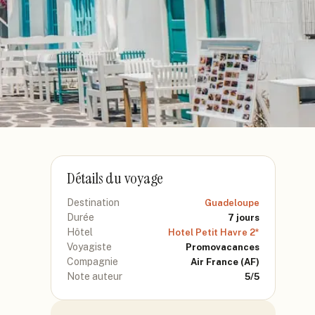
Détails du voyage
Destination
Guadeloupe
Durée
7
jours
Hôtel
Hotel Petit Havre 2*
Voyagiste
Promovacances
Compagnie
Air France
(AF)
Note auteur
5
/5