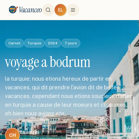
Vacanceo
EL
Carnet
Turquie
2024
7
jours
voyage a bodrum
la turquie; nous etions hereux de partir en
vacances. qui dit prendre l'avion dit de belles
vacances. cependant nous etions soucieux d'aller
en turquie a cause de leur moeurs et coutumes.
eh bien nous avions ete…
chamtiti
7
5
/5
CH
jours
Publié le
11 septembre 2024