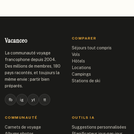
Vacanceo
COMPARER
Séjours tout compris
La communauté voyage
Vols
francophone depuis 2004.
Hôtels
Des millions de membres, 180
Locations
pays racontés, et toujours la
Campings
même envie : partir bien
Stations de ski
préparés.
fb
ig
yt
tt
COMMUNAUTÉ
OUTILS IA
Carnets de voyage
Suggestions personnalisées
Albums photos
Planificateur jour-par-jour