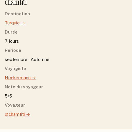
chamtiti
Destination
Turquie
→
Durée
7 jours
Période
septembre · Automne
Voyagiste
Neckermann
→
Note du voyageur
5/5
Voyageur
@chamtiti
→