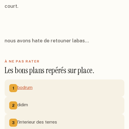
court.

nous avons hate de retouner labas...
À NE PAS RATER
Les bons plans repérés sur place.
bodrum
1
didim
2
l'interieur des terres
3