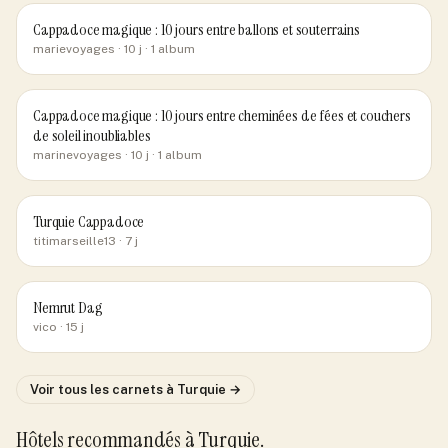
Cappadoce magique : 10 jours entre ballons et souterrains
marievoyages
· 10 j
· 1 album
Cappadoce magique : 10 jours entre cheminées de fées et couchers
de soleil inoubliables
marinevoyages
· 10 j
· 1 album
Turquie Cappadoce
titimarseille13
· 7 j
Nemrut Dag
vico
· 15 j
Voir tous les carnets
à Turquie
→
Hôtels recommandés
à Turquie
.