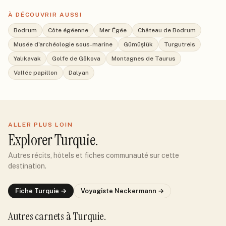
À DÉCOUVRIR AUSSI
Bodrum
Côte égéenne
Mer Égée
Château de Bodrum
Musée d'archéologie sous-marine
Gümüşlük
Turgutreis
Yalıkavak
Golfe de Gökova
Montagnes de Taurus
Vallée papillon
Dalyan
ALLER PLUS LOIN
Explorer
Turquie
.
Autres récits, hôtels et fiches communauté sur cette
destination.
Fiche
Turquie
→
Voyagiste
Neckermann
→
Autres carnets
à Turquie
.