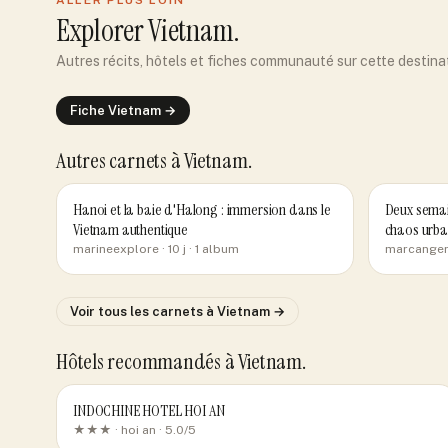
ALLER PLUS LOIN
Explorer
Vietnam
.
Autres récits, hôtels et fiches communauté sur cette destina
Fiche
Vietnam
→
Autres carnets
à Vietnam
.
Hanoi et la baie d'Halong : immersion dans le
Deux semain
Vietnam authentique
chaos urba
marineexplore
· 10 j
· 1 album
marcange
Voir tous les carnets
à Vietnam
→
Hôtels recommandés
à Vietnam
.
INDOCHINE HOTEL HOI AN
★★★ ·
hoi an
· 5.0/5