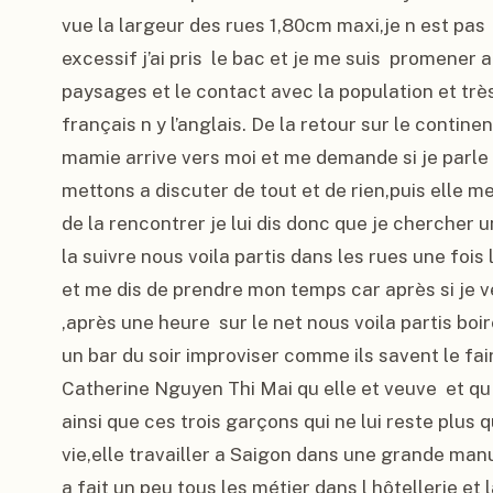
vue la largeur des rues 1,80cm maxi,je n est pas  
excessif j’ai pris  le bac et je me suis  promener a 
paysages et le contact avec la population et très
français n y l’anglais. De la retour sur le continen
mamie arrive vers moi et me demande si je parle l
mettons a discuter de tout et de rien,puis elle 
de la rencontrer je lui dis donc que je chercher u
la suivre nous voila partis dans les rues une fois 
et me dis de prendre mon temps car après si je v
,après une heure  sur le net nous voila partis boir
un bar du soir improviser comme ils savent le fai
Catherine Nguyen Thi Mai qu elle et veuve  et qu
ainsi que ces trois garçons qui ne lui reste plus qu
vie,elle travailler a Saigon dans une grande man
a fait un peu tous les métier dans l hôtellerie et 