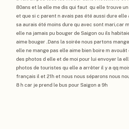
80ans et la elle me dis qui faut  qu elle trouve un
et que si c parent n avais pas été aussi dure ell
sa aurais été moins dure qu avec sont mari,car me
elle na jamais pu bouger de Saigon ou ils habitaie
aime bouger .Dans la soirée nous partons manger
elle ne mange pas elle aime bien boire m avouât 
des photos d elle et de moi pour lui envoyer la el
photos de touristes qu elle a arrêter il y a qq mois
français il et 21h et nous nous séparons nous no
8 h car je prend le bus pour Saigon a 9h
