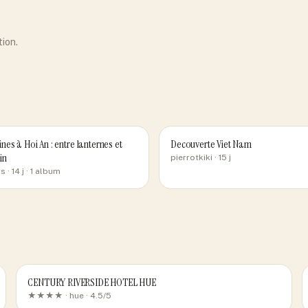
tion.
es à Hoi An : entre lanternes et
Decouverte Viet Nam
in
pierrotkiki
· 15 j
rs
· 14 j
· 1 album
CENTURY RIVERSIDE HOTEL HUE
★★★★ ·
hue
· 4.5/5