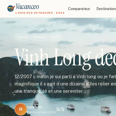
Vacanceo
Comparateur
Destination
L'AVIS DES VOYAGEURS · 2004
Carnet
Vietnam
2024
Vinh Long d
12/2007 c matin je sui parti a Vinh long ou je fait
magnifique il s agit d une dizaine d îles relier e
une tranquillité et une sereniter…
ispahan
5
/5
IS
Publié le
1 juin 2024