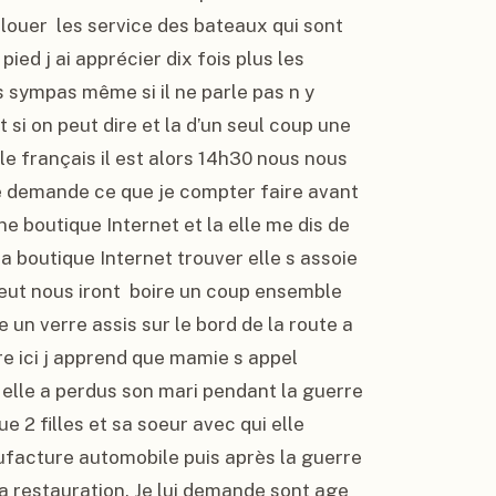
louer  les service des bateaux qui sont 
pied j ai apprécier dix fois plus les 
 sympas même si il ne parle pas n y 
t si on peut dire et la d’un seul coup une 
e français il est alors 14h30 nous nous 
me demande ce que je compter faire avant 
ne boutique Internet et la elle me dis de 
la boutique Internet trouver elle s assoie 
eut nous iront  boire un coup ensemble 
e un verre assis sur le bord de la route a 
re ici j apprend que mamie s appel 
 elle a perdus son mari pendant la guerre 
e 2 filles et sa soeur avec qui elle 
ufacture automobile puis après la guerre 
la restauration. Je lui demande sont age 