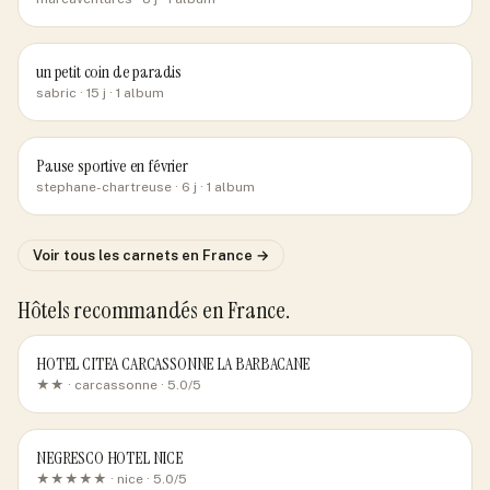
un petit coin de paradis
sabric
· 15 j
· 1 album
Pause sportive en février
stephane-chartreuse
· 6 j
· 1 album
Voir tous les carnets
en France
→
Hôtels recommandés
en France
.
HOTEL CITEA CARCASSONNE LA BARBACANE
★★ ·
carcassonne
· 5.0/5
NEGRESCO HOTEL NICE
★★★★★ ·
nice
· 5.0/5