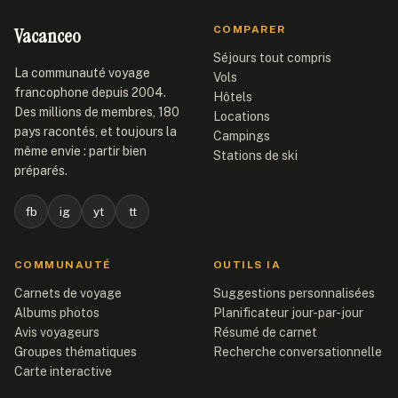
Vacanceo
COMPARER
Séjours tout compris
La communauté voyage
Vols
francophone depuis 2004.
Hôtels
Des millions de membres, 180
Locations
pays racontés, et toujours la
Campings
même envie : partir bien
Stations de ski
préparés.
fb
ig
yt
tt
COMMUNAUTÉ
OUTILS IA
Carnets de voyage
Suggestions personnalisées
Albums photos
Planificateur jour-par-jour
Avis voyageurs
Résumé de carnet
Groupes thématiques
Recherche conversationnelle
Carte interactive