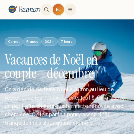
Vacanceo
EL
Carnet
France
2024
7
jours
Vacances de Noël en
couple - décembre
On a décidé de faire Noël à Auron au lieu de
rester chez les beaux-parents (ouf !). On a trouvé
un petit gîte chaleureux fermette rénovée avec
cheminée. C'était parfait pour passer Noël
tranquille mais skier quand même…