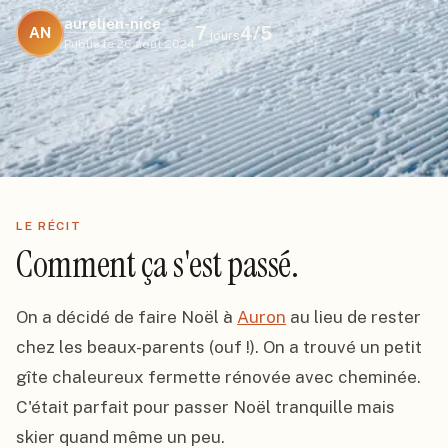
aurelien-nice
7
4
/5
AN
jours
Publié le
26 août 2024
LE RÉCIT
Comment ça s'est passé.
On a décidé de faire Noël à 
Auron
 au lieu de rester 
chez les beaux-parents (ouf !). On a trouvé un petit 
gîte chaleureux fermette rénovée avec cheminée. 
C'était parfait pour passer Noël tranquille mais 
skier quand même un peu.
