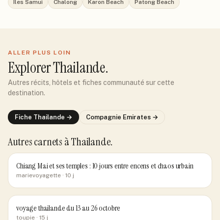
Îles Samui
Chalong
Karon Beach
Patong Beach
ALLER PLUS LOIN
Explorer
Thailande
.
Autres récits, hôtels et fiches communauté sur cette
destination.
Fiche
Thailande
→
Compagnie
Emirates
→
Autres carnets
à Thailande
.
Chiang Mai et ses temples : 10 jours entre encens et chaos urbain
marievoyagette
· 10 j
voyage thailande du 13 au 26 octobre
toupie
· 15 j