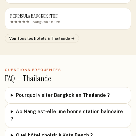
PENINSULA BANGKOK (THE)
★★★★★ ·
bangkok
· 5.0/5
Voir tous les hôtels
à Thailande
→
QUESTIONS FRÉQUENTES
FAQ —
Thailande
Pourquoi visiter Bangkok en Thaïlande ?
Ao Nang est-elle une bonne station balnéaire
?
Quel hôtel choisir à Kata Beach ?