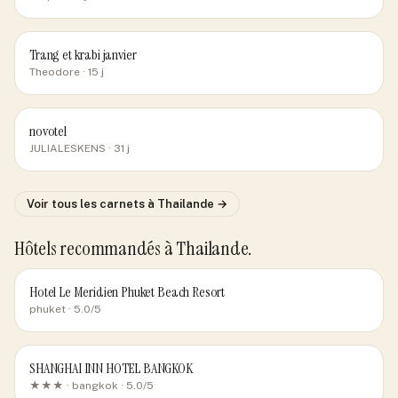
Trang et krabi janvier
Theodore
· 15 j
novotel
JULIALESKENS
· 31 j
Voir tous les carnets
à Thailande
→
Hôtels recommandés
à Thailande
.
Hotel Le Meridien Phuket Beach Resort
phuket
· 5.0/5
SHANGHAI INN HOTEL BANGKOK
★★★ ·
bangkok
· 5.0/5