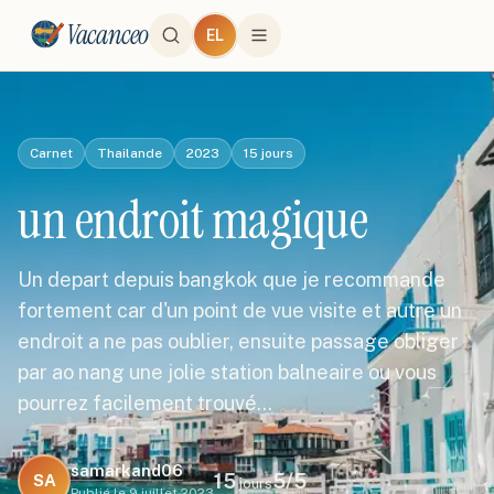
Vacanceo
EL
Carnet
Thailande
2023
15
jours
un endroit magique
Un depart depuis bangkok que je recommande
fortement car d'un point de vue visite et autre un
endroit a ne pas oublier, ensuite passage obliger
par ao nang une jolie station balneaire ou vous
pourrez facilement trouvé…
samarkand06
15
5
/5
SA
jours
Publié le
9 juillet 2023