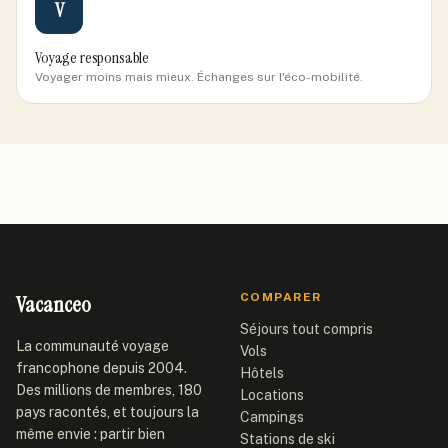
V
Voyage responsable
Voyager moins mais mieux. Échanges sur l'éco-mobilité.
Vacanceo
COMPARER
Séjours tout compris
La communauté voyage
Vols
francophone depuis 2004.
Hôtels
Des millions de membres, 180
Locations
pays racontés, et toujours la
Campings
même envie : partir bien
Stations de ski