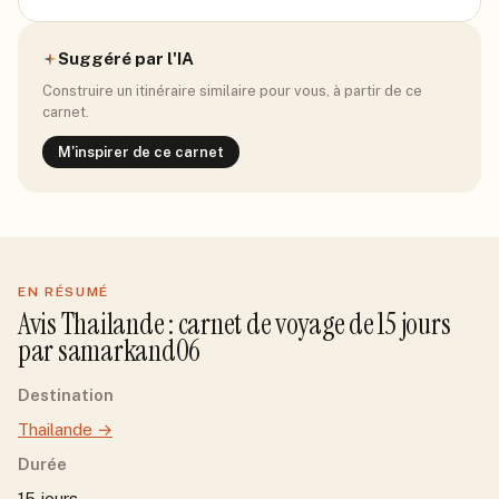
Suggéré par l'IA
Construire un itinéraire similaire pour vous, à partir de ce
carnet.
M'inspirer de ce carnet
EN RÉSUMÉ
Avis
Thailande
: carnet de voyage de
15
jour
s
par
samarkand06
Destination
Thailande
→
Durée
15 jours