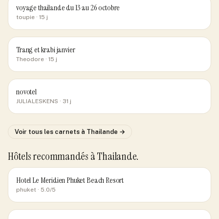
voyage thailande du 13 au 26 octobre
toupie
· 15 j
Trang et krabi janvier
Theodore
· 15 j
novotel
JULIALESKENS
· 31 j
Voir tous les carnets
à Thailande
→
Hôtels recommandés
à Thailande
.
Hotel Le Meridien Phuket Beach Resort
phuket
· 5.0/5