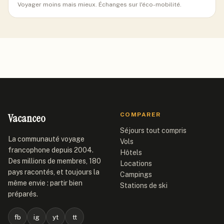
Voyager moins mais mieux. Échanges sur l'éco-mobilité.
Vacanceo
COMPARER
Séjours tout compris
La communauté voyage
Vols
francophone depuis 2004.
Hôtels
Des millions de membres, 180
Locations
pays racontés, et toujours la
Campings
même envie : partir bien
Stations de ski
préparés.
fb
ig
yt
tt