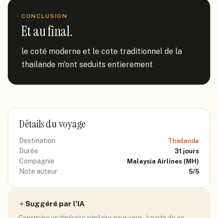
CONCLUSION
Et au final.
le coté moderne et le cote traditionnel de la 
thailande m'ont seduits entierement
Détails du voyage
Destination
Thailande
Durée
31
jours
Compagnie
Malaysia Airlines
(MH)
Note auteur
5
/5
Suggéré par l'IA
Construire un itinéraire similaire pour vous, à partir de ce