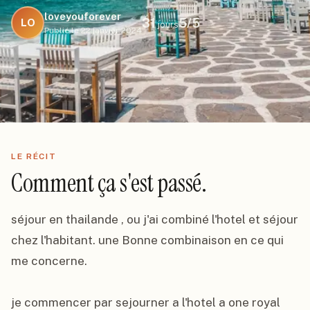
loveyouforever
31
5
/5
LO
jours
Publié le
22 janvier 2024
LE RÉCIT
Comment ça s'est passé.
séjour en thailande , ou j'ai combiné l'hotel et séjour 
chez l'habitant. une Bonne combinaison en ce qui 
me concerne.

je commencer par sejourner a l'hotel a one royal 