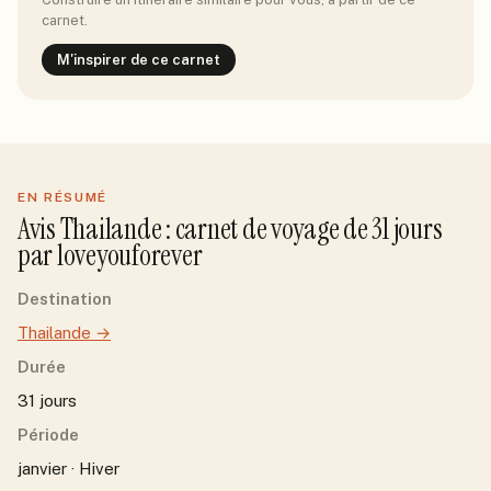
carnet.
M'inspirer de ce carnet
EN RÉSUMÉ
Avis
Thailande
: carnet de voyage de
31
jour
s
par
loveyouforever
Destination
Thailande
→
Durée
31 jours
Période
janvier · Hiver