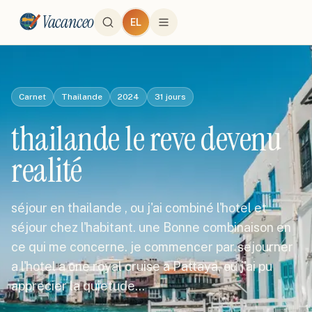
Vacanceo
EL
Carnet
Thailande
2024
31
jours
thailande le reve devenu
realité
séjour en thailande , ou j'ai combiné l'hotel et
séjour chez l'habitant. une Bonne combinaison en
ce qui me concerne. je commencer par sejourner
a l'hotel a one royal cruise a Pattaya, ou j'ai pu
apprecier la quietude…