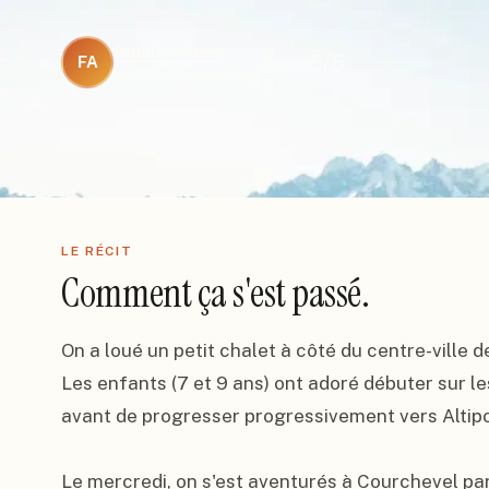
famille-alpes
7
5
/5
FA
jours
Publié le
5 janvier 2024
LE RÉCIT
Comment ça s'est passé.
On a loué un petit chalet à côté du centre-ville d
Les enfants (7 et 9 ans) ont adoré débuter sur le
avant de progresser progressivement vers Altiport
Le mercredi, on s'est aventurés à Courchevel par l