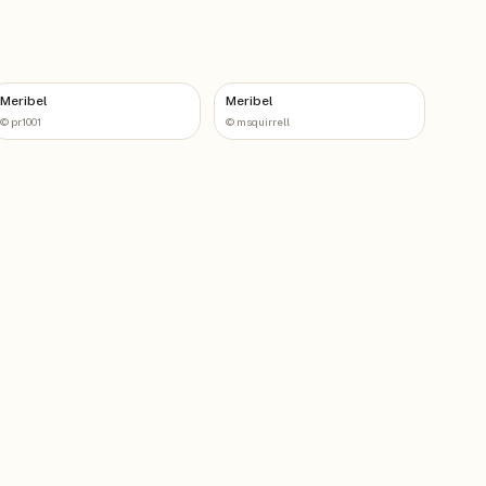
Meribel
Meribel
©
pr1001
©
msquirrell