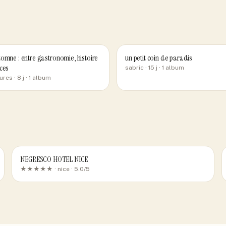
omne : entre gastronomie, histoire
un petit coin de paradis
ces
sabric
· 15 j
· 1 album
ures
· 8 j
· 1 album
NEGRESCO HOTEL NICE
★★★★★ ·
nice
· 5.0/5