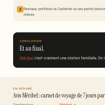
Restaus: préférez la Cachette ou les petits bistr
3
chères
CONCLUSION
Et au final.
Méribel
 c'est vraiment une station familiale. On 
EN RÉSUMÉ
Avis
Méribel
: carnet de voyage de
7
jour
s
pa
Destination
Méribel
→