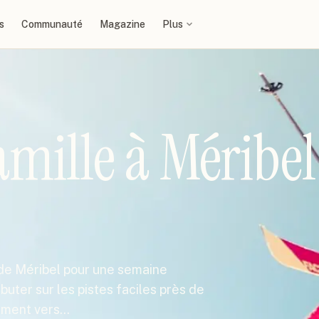
s
Communauté
Magazine
Plus
mille à Méribel
e de Méribel pour une semaine
buter sur les pistes faciles près de
ement vers…