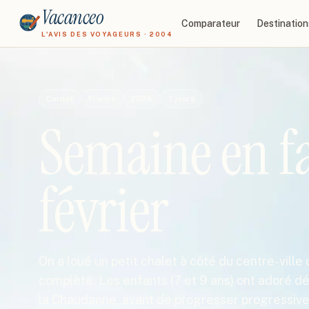
Vacanceo
Comparateur
Destination
L'AVIS DES VOYAGEURS · 2004
Carnet
France
2024
7
jours
Semaine en fa
février
On a loué un petit chalet à côté du centre-vill
complète. Les enfants (7 et 9 ans) ont adoré dé
la Chaudanne, avant de progresser progressiv