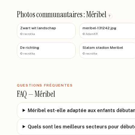
Photos communautaires : Méribel
?
Zwart wit landschap
meribel-131242.jpg
©
recrotka
©
AdamKR
De richting
Slalom stadion Meribel
©
recrotka
©
recrotka
QUESTIONS FRÉQUENTES
FAQ —
Méribel
Méribel est-elle adaptée aux enfants débuta
Quels sont les meilleurs secteurs pour début