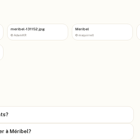
meribel-131152.jpg
Meribel
©
AdamKR
©
msquirrell
nts?
er à Méribel?