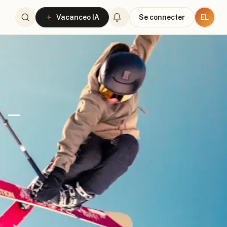
EL
Vacanceo IA
Se connecter
 -