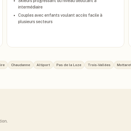
Skieurs progressant du niveau débutant à
intermédiaire
Couples avec enfants voulant accès facile à
plusieurs secteurs
ire
Chaudanne
Altiport
Pas de la Loze
Trois-Vallées
Mottare
tion.