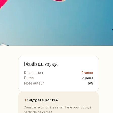
Détails du voyage
Destination
France
Durée
7
jours
Note auteur
5
/5
Suggéré par l'IA
Construire un itinéraire similaire pour vous, à
partir de ce carnet.