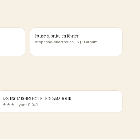
Pause sportive en février
stephane-chartreuse
· 6 j
· 1 album
LES ESCLARGIES HOTEL ROCAMADOUR
★★★ ·
lyon
· 5.0/5