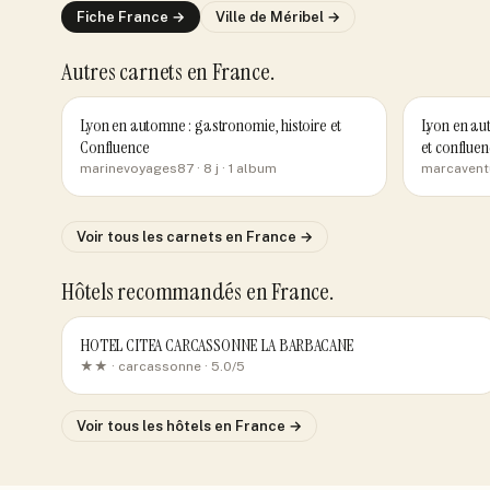
Fiche
France
→
Ville de
Méribel
→
Autres carnets
en France
.
Lyon en automne : gastronomie, histoire et
Lyon en aut
Confluence
et confluen
marinevoyages87
· 8 j
· 1 album
marcavent
Voir tous les carnets
en France
→
Hôtels recommandés
en France
.
HOTEL CITEA CARCASSONNE LA BARBACANE
★★ ·
carcassonne
· 5.0/5
Voir tous les hôtels
en France
→