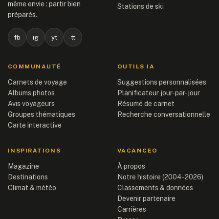
même envie : partir bien
Stations de ski
préparés.
fb
ig
yt
tt
COMMUNAUTÉ
OUTILS IA
Carnets de voyage
Suggestions personnalisées
Albums photos
Planificateur jour-par-jour
Avis voyageurs
Résumé de carnet
Groupes thématiques
Recherche conversationnelle
Carte interactive
INSPIRATIONS
VACANCEO
Magazine
À propos
Destinations
Notre histoire (2004-2026)
Climat & météo
Classements & données
Devenir partenaire
Carrières