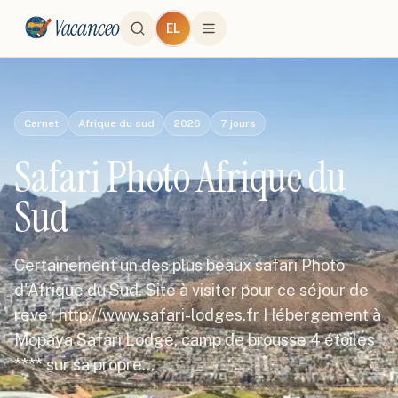
Vacanceo
EL
Carnet
Afrique du sud
2026
7
jours
Safari Photo Afrique du
Sud
Certainement un des plus beaux safari Photo
d'Afrique du Sud. Site à visiter pour ce séjour de
reve : http://www.safari-lodges.fr Hébergement à
Mopaya Safari Lodge, camp de brousse 4 étoiles
**** sur sa propre…