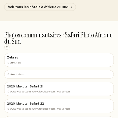
Voir tous les hôtels
à Afrique du sud
→
Photos communautaires : Safari Photo Afrique
du Sud
?
Zebres
©
strelitzia ---
©
strelitzia ---
2020-Makutsi-Safari-21
©
www.wbayer.com - www.facebook.com/wbayercom
2020-Makutsi-Safari-22
©
www.wbayer.com - www.facebook.com/wbayercom