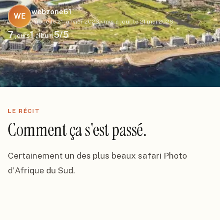
webzone61
WE
Publié le
21 janvier 2026
·
mis à jour le
21 mai 2026
7
1
5
/5
jours
album
LE RÉCIT
Comment ça s'est passé.
Certainement un des plus beaux safari Photo 
d'Afrique du Sud.
