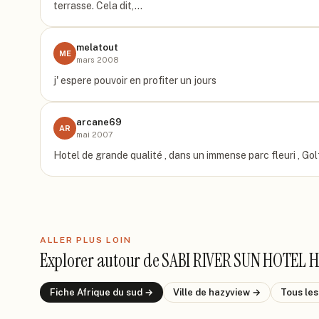
terrasse. Cela dit,…
melatout
ME
mars 2008
j' espere pouvoir en profiter un jours
arcane69
AR
mai 2007
Hotel de grande qualité , dans un immense parc fleuri , Gol
ALLER PLUS LOIN
Explorer autour de
SABI RIVER SUN HOTEL 
Fiche
Afrique du sud
→
Ville de
hazyview
→
Tous les