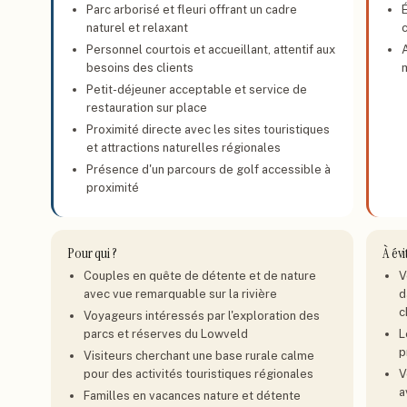
Parc arborisé et fleuri offrant un cadre
naturel et relaxant
Personnel courtois et accueillant, attentif aux
besoins des clients
Petit-déjeuner acceptable et service de
restauration sur place
Proximité directe avec les sites touristiques
et attractions naturelles régionales
Présence d'un parcours de golf accessible à
proximité
Pour qui ?
À évi
Couples en quête de détente et de nature
V
avec vue remarquable sur la rivière
d
c
Voyageurs intéressés par l'exploration des
parcs et réserves du Lowveld
L
p
Visiteurs cherchant une base rurale calme
pour des activités touristiques régionales
V
a
Familles en vacances nature et détente