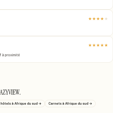
★
★
★
★
★
★
★
★
★
★
f à proximité
HAZYVIEW
.
 hôtels
à Afrique du sud
→
Carnets
à Afrique du sud
→