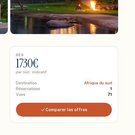
DÈS
1730
€
par nuit · indicatif
Destination
Afrique du sud
Réservations
1
Vues
71
Comparer les offres