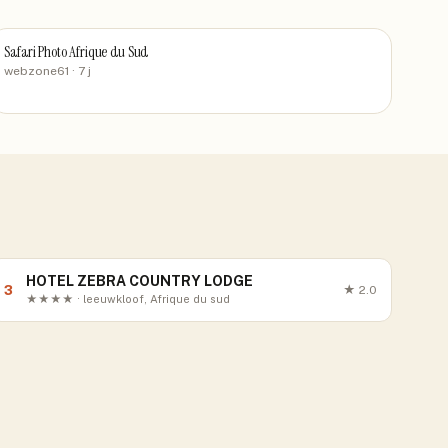
Safari Photo Afrique du Sud
webzone61
· 7 j
HOTEL ZEBRA COUNTRY LODGE
3
★
2.0
★★★★ · leeuwkloof, Afrique du sud