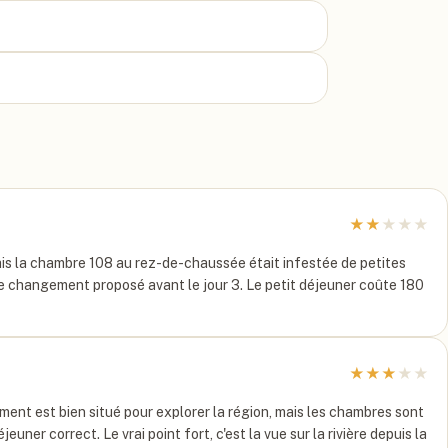
★
★
★
★
★
 mais la chambre 108 au rez-de-chaussée était infestée de petites
s de changement proposé avant le jour 3. Le petit déjeuner coûte 180
★
★
★
★
★
ement est bien situé pour explorer la région, mais les chambres sont
uner correct. Le vrai point fort, c'est la vue sur la rivière depuis la