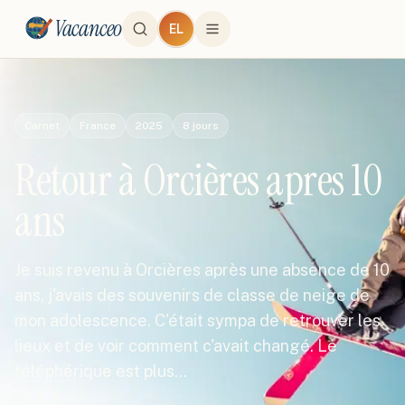
Vacanceo
EL
Carnet
France
2025
8
jours
Retour à Orcières apres 10
ans
Je suis revenu à Orcières après une absence de 10
ans, j'avais des souvenirs de classe de neige de
mon adolescence. C'était sympa de retrouver les
lieux et de voir comment c'avait changé. Le
téléphérique est plus…