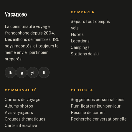
Vacanceo
COMPARER
Séjours tout compris
La communauté voyage
Vols
francophone depuis 2004.
Hôtels
Des millions de membres, 180
Locations
pays racontés, et toujours la
Campings
même envie : partir bien
Stations de ski
préparés.
fb
ig
yt
tt
COMMUNAUTÉ
OUTILS IA
Carnets de voyage
Suggestions personnalisées
Albums photos
Planificateur jour-par-jour
Avis voyageurs
Résumé de carnet
Groupes thématiques
Recherche conversationnelle
Carte interactive