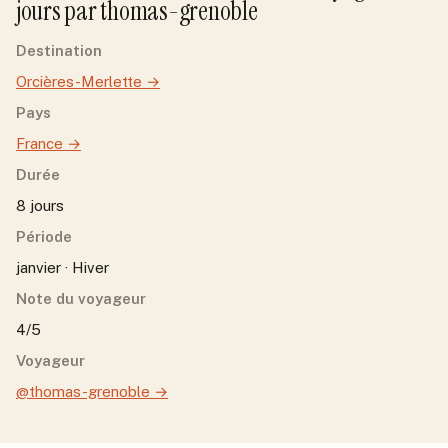
jour
s
par
thomas-grenoble
Destination
Orcières-Merlette
→
Pays
France
→
Durée
8 jours
Période
janvier · Hiver
Note du voyageur
4/5
Voyageur
@thomas-grenoble
→