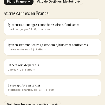
Fiche
France
→
Ville de
Orcières-Merlette
→
Autres carnets
en France
.
Lyon en automne : gastronomie, histoire et Confluence
marinevoyages87
· 8 j
· 1 album
Lyon en automne : entre gastronomie, histoire et confluences
marcaventures
· 8 j
· 1 album
un petit coin de paradis
sabric
· 15 j
· 1 album
Pause sportive en février
stephane-chartreuse
· 6 j
· 1 album
Voir tous les carnets
en France
→