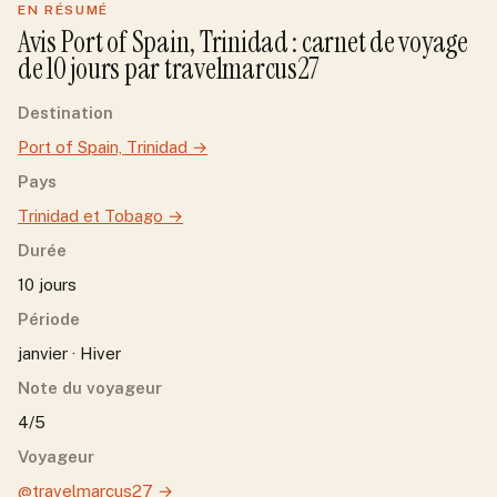
EN RÉSUMÉ
Avis
Port of Spain, Trinidad
: carnet de voyage
de
10
jour
s
par
travelmarcus27
Destination
Port of Spain, Trinidad
→
Pays
Trinidad et Tobago
→
Durée
10 jours
Période
janvier · Hiver
Note du voyageur
4/5
Voyageur
@travelmarcus27
→