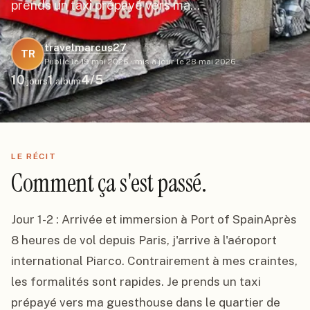
prends un taxi prépayé vers ma…
travelmarcus27
TR
Publié le
19 mai 2026
·
mis à jour le
28 mai 2026
10
1
4
/5
jours
album
LE RÉCIT
Comment ça s'est passé.
Jour 1-2 : Arrivée et immersion à Port of SpainAprès 
8 heures de vol depuis Paris, j'arrive à l'aéroport 
international Piarco. Contrairement à mes craintes, 
les formalités sont rapides. Je prends un taxi 
prépayé vers ma guesthouse dans le quartier de 