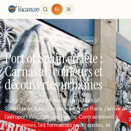
Vacanceo
EL
Carnet
Trinidad et Tobago
2026
10
jours
Port of Spain en fête :
Carnaval, couleurs et
découvertes urbaines
Jour 1-2 : Arrivée et immersion à Port of
SpainAprès 8 heures de vol depuis Paris, j'arrive à
l'aéroport international Piarco. Contrairement à
mes craintes, les formalités sont rapides. Je