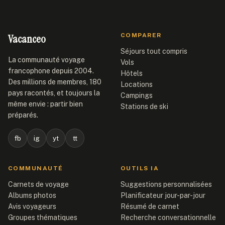
Vacanceo
COMPARER
Séjours tout compris
La communauté voyage
Vols
francophone depuis 2004.
Hôtels
Des millions de membres, 180
Locations
pays racontés, et toujours la
Campings
même envie : partir bien
Stations de ski
préparés.
fb
ig
yt
tt
COMMUNAUTÉ
OUTILS IA
Carnets de voyage
Suggestions personnalisées
Albums photos
Planificateur jour-par-jour
Avis voyageurs
Résumé de carnet
Groupes thématiques
Recherche conversationnelle