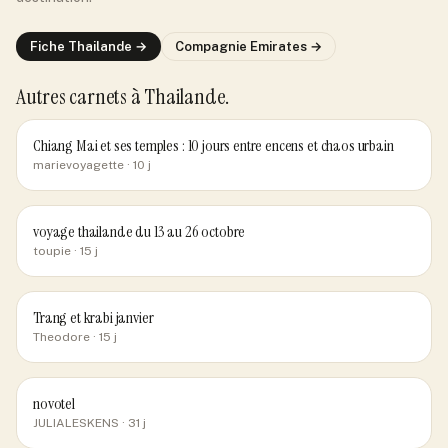
Fiche
Thailande
→
Compagnie
Emirates
→
Autres carnets
à Thailande
.
Chiang Mai et ses temples : 10 jours entre encens et chaos urbain
marievoyagette
· 10 j
voyage thailande du 13 au 26 octobre
toupie
· 15 j
Trang et krabi janvier
Theodore
· 15 j
novotel
JULIALESKENS
· 31 j