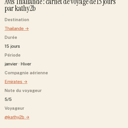
Avis
Thailande
: carnet de voyage de
15
jour
s
par
kathy2b
Destination
Thailande
→
Durée
15 jours
Période
janvier · Hiver
Compagnie aérienne
Emirates
→
Note du voyageur
5/5
Voyageur
@kathy2b
→