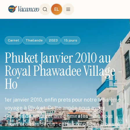
Vacanceo
EL
Carnet
Thailande
2023
15
jours
Phuket Janvier 2010 au
Royal Phawadee Village -
Ho
1er janvier 2010, enfin prets pour notre troisième
voyage à Phuket. Cette année nous avons
décidés de voyager avec Emirates mais nous
avons été très déçus : cette compagnie a baissé