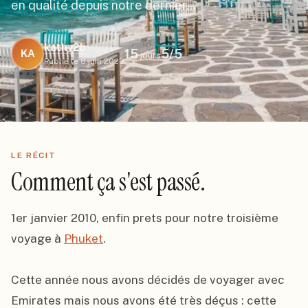
en qualité depuis notre dernier…
kathy2b
15
5
/5
KA
jours
Publié le
8 juin 2023
LE RÉCIT
Comment ça s'est passé.
1er janvier 2010, enfin prets pour notre troisième 
voyage à 
Phuket
.

Cette année nous avons décidés de voyager avec 
Emirates mais nous avons été très déçus : cette 