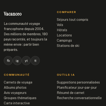
Vacanceo
COMPARER
Séjours tout compris
La communauté voyage
Vols
francophone depuis 2004.
Hôtels
Des millions de membres, 180
Locations
pays racontés, et toujours la
Campings
même envie : partir bien
Stations de ski
préparés.
fb
ig
yt
tt
COMMUNAUTÉ
OUTILS IA
Carnets de voyage
Suggestions personnalisées
Albums photos
Planificateur jour-par-jour
Avis voyageurs
Résumé de carnet
Groupes thématiques
Recherche conversationnelle
Carte interactive