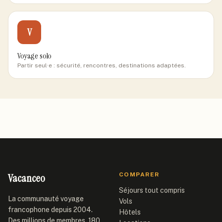
V
Voyage solo
Partir seul·e : sécurité, rencontres, destinations adaptées.
Vacanceo
COMPARER
Séjours tout compris
La communauté voyage
Vols
francophone depuis 2004.
Hôtels
Des millions de membres, 180