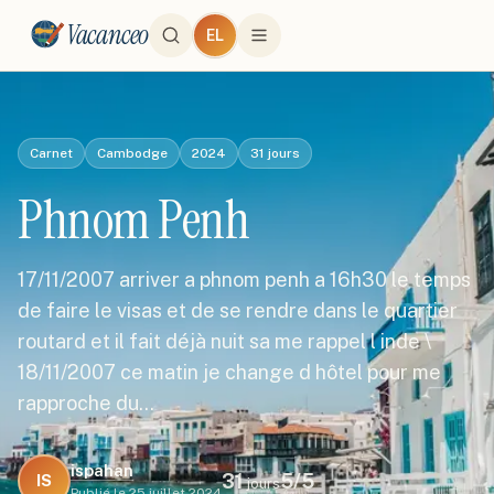
Vacanceo
EL
Carnet
Cambodge
2024
31
jours
Phnom Penh
17/11/2007 arriver a phnom penh a 16h30 le temps
de faire le visas et de se rendre dans le quartier
routard et il fait déjà nuit sa me rappel l inde \
18/11/2007 ce matin je change d hôtel pour me
rapproche du…
ispahan
31
5
/5
IS
jours
Publié le
25 juillet 2024