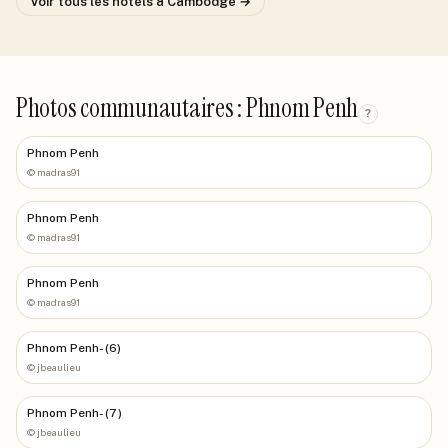
Voir tous les hôtels
à Cambodge
→
Photos communautaires : Phnom Penh
?
Phnom Penh
©
madras91
Phnom Penh
©
madras91
Phnom Penh
©
madras91
Phnom Penh- (6)
©
jbeaulieu
Phnom Penh- (7)
©
jbeaulieu