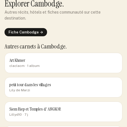
Explorer
Cambodge
.
Autres récits, hôtels et fiches communauté sur cette
destination.
Fiche
Cambodge
→
Autres carnets
à Cambodge
.
Art Khmer
claclacm
· 1 album
petit tour dans les villages
Lily de Marzi
Siem Riep et Temples d' ANGKOR
Lillyd10
· 7 j