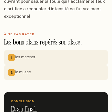
ouvrant pour saluer la foule qui l acclamer le feux 
d artifice a redoubler d intensité ce fut vraiment 
exceptionnel
À NE PAS RATER
Les bons plans repérés sur place.
les marcher
1
le musee
2
CONCLUSION
Et au final.