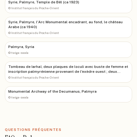
Syrie, Palmyre, Temple de Bêl (ca 1923)
©
Institut français du Proche-Orient
Syrie, Palmyre, l'Arc Monumental encadrant, au fond, le château
Arabe (ca 1940)
©
Institut français du Proche-Orient
Palmyra, Syria
©
twiga-swala
Tombeau de Iarhaï, deux plaques de loculi avec buste de femme et
inscription palmyrénienne provenant de l'exèdre ouest ; deux
bustes féminin, texte araméen illisible (Palmyre, Syrie)
©
Institut français du Proche-Orient
Monumental Archway of the Decumanus, Palmyra
©
twiga-swala
QUESTIONS FRÉQUENTES