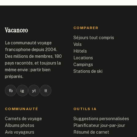
Vacanceo
COMPARER
Séjours tout compris
La communauté voyage
Vols
francophone depuis 2004.
Hôtels
Des millions de membres, 180
Locations
pays racontés, et toujours la
Campings
même envie : partir bien
Stations de ski
préparés.
fb
ig
yt
tt
COMMUNAUTÉ
OUTILS IA
Carnets de voyage
Suggestions personnalisées
Albums photos
Planificateur jour-par-jour
Avis voyageurs
Résumé de carnet