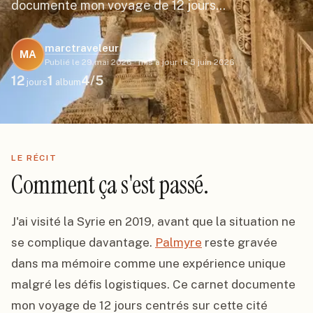
documente mon voyage de 12 jours…
marctraveleur
MA
Publié le
29 mai 2026
·
mis à jour le
5 juin 2026
12
1
4
/5
jours
album
LE RÉCIT
Comment ça s'est passé.
J'ai visité la Syrie en 2019, avant que la situation ne 
se complique davantage. 
Palmyre
 reste gravée 
dans ma mémoire comme une expérience unique 
malgré les défis logistiques. Ce carnet documente 
mon voyage de 12 jours centrés sur cette cité 