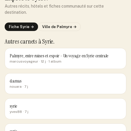
Autres récits, hôtels et fiches communauté sur cette
destination.
Fiche
Syrie
→
Ville de
Palmyre
→
Autres carnets
à Syrie
.
Palmyre, entre ruines et espoir - Un voyage en Syrie centrale
marcusvoyageur
· 12 j
· 1 album
damas
nouara
· 7 j
syrie
yves88
· 7 j