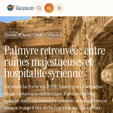
Vacanceo
EL
Carnet
Syrie
2026
12
jours
Palmyre retrouvée : entre
ruines majestueuses et
hospitalité syrienne
J'ai visité la Syrie en 2019, avant que la situation
ne se complique davantage. Palmyre reste
gravée dans ma mémoire comme une expérience
unique malgré les défis logistiques. Ce carnet