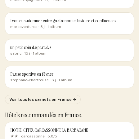
marinevoyages87
· 8 j
· 1 album
Lyon en automne : entre gastronomie, histoire et confluences
marcaventures
· 8 j
· 1 album
un petit coin de paradis
sabric
· 15 j
· 1 album
Pause sportive en février
stephane-chartreuse
· 6 j
· 1 album
Voir tous les carnets
en France
→
Hôtels recommandés
en France
.
HOTEL CITEA CARCASSONNE LA BARBACANE
★★ ·
carcassonne
· 5.0/5