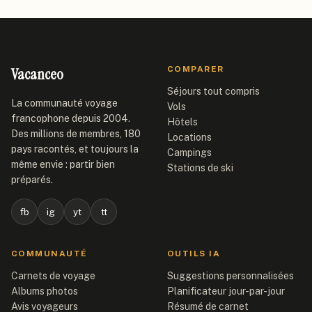
Vacanceo
COMPARER
Séjours tout compris
La communauté voyage
Vols
francophone depuis 2004.
Hôtels
Des millions de membres, 180
Locations
pays racontés, et toujours la
Campings
même envie : partir bien
Stations de ski
préparés.
fb
ig
yt
tt
COMMUNAUTÉ
OUTILS IA
Carnets de voyage
Suggestions personnalisées
Albums photos
Planificateur jour-par-jour
Avis voyageurs
Résumé de carnet