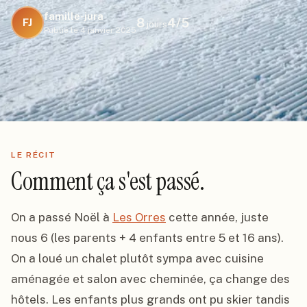
famille-jura
8
4
/5
FJ
jours
Publié le
4 janvier 2025
LE RÉCIT
Comment ça s'est passé.
On a passé Noël à 
Les Orres
 cette année, juste 
nous 6 (les parents + 4 enfants entre 5 et 16 ans). 
On a loué un chalet plutôt sympa avec cuisine 
aménagée et salon avec cheminée, ça change des 
hôtels. Les enfants plus grands ont pu skier tandis 