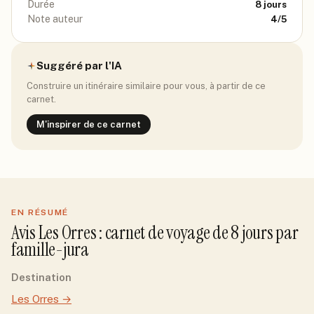
Durée
8
jours
Note auteur
4
/5
Suggéré par l'IA
Construire un itinéraire similaire pour vous, à partir de ce
carnet.
M'inspirer de ce carnet
EN RÉSUMÉ
Avis
Les Orres
: carnet de voyage de
8
jour
s
par
famille-jura
Destination
Les Orres
→