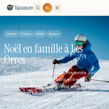
Vacanceo
EL
Carnet
France
2025
8
jours
Noël en famille à Les
Orres
On a passé Noël à Les Orres cette année, juste
nous 6 (les parents + 4 enfants entre 5 et 16 ans).
On a loué un chalet plutôt sympa avec cuisine
aménagée et salon avec cheminée, ça change
des hôtels. Les enfants plus…