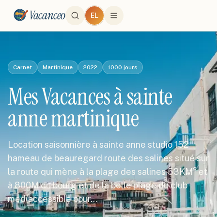
Vacanceo
EL
Carnet
Martinique
2022
1000
jours
Mes Vacances à sainte
anne martinique
Location saisonnière à sainte anne studio 152
hameau de beauregard route des salines situé sur
la route qui mène à la plage des salines 53KM° et
à 800M du bourg et de la belle plage du club
med(accessible pour…