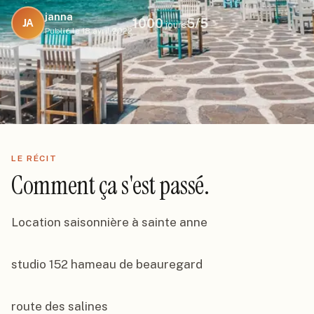
janna
1000
5
/5
JA
jours
Publié le
18 avril 2022
LE RÉCIT
Comment ça s'est passé.
Location saisonnière à sainte anne

studio 152 hameau de beauregard

route des salines
