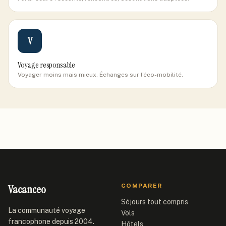
V
Voyage responsable
Voyager moins mais mieux. Échanges sur l'éco-mobilité.
Vacanceo
COMPARER
Séjours tout compris
La communauté voyage
Vols
francophone depuis 2004.
Hôtels