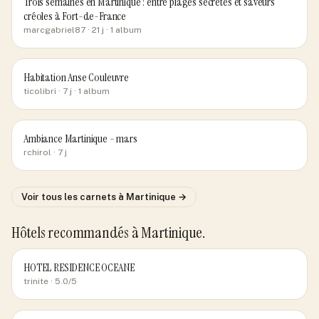
Trois semaines en Martinique : entre plages secrètes et saveurs
créoles à Fort-de-France
marcgabriel87
· 21 j
· 1 album
Habitation Anse Couleuvre
ticolibri
· 7 j
· 1 album
Ambiance Martinique - mars
rchirol
· 7 j
Voir tous les carnets
à Martinique
→
Hôtels recommandés
à Martinique
.
HOTEL RESIDENCE OCEANE
trinite
· 5.0/5