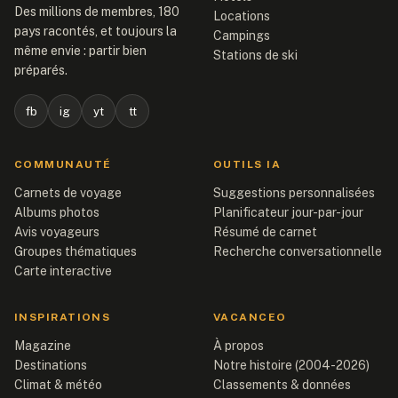
Des millions de membres, 180
Locations
pays racontés, et toujours la
Campings
même envie : partir bien
Stations de ski
préparés.
fb
ig
yt
tt
COMMUNAUTÉ
OUTILS IA
Carnets de voyage
Suggestions personnalisées
Albums photos
Planificateur jour-par-jour
Avis voyageurs
Résumé de carnet
Groupes thématiques
Recherche conversationnelle
Carte interactive
INSPIRATIONS
VACANCEO
Magazine
À propos
Destinations
Notre histoire (2004-2026)
Climat & météo
Classements & données