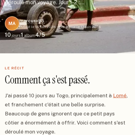
déroulé mon voyage. Jour 1-2 :…
marcusv85
MA
Publié le
14 juin 2026
·
mis à jour le
17 juin 2026
10
1
4
/5
jours
album
LE RÉCIT
Comment ça s'est passé.
J'ai passé 10 jours au Togo, principalement à 
Lomé
, 
et franchement c'était une belle surprise. 
Beaucoup de gens ignorent que ce petit pays 
côtier a énormément à offrir. Voici comment s'est 
déroulé mon voyage.
