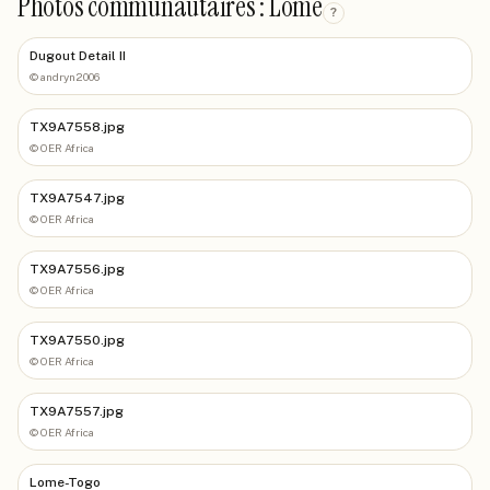
Photos communautaires : Lomé
?
Dugout Detail II
©
andryn2006
TX9A7558.jpg
©
OER Africa
TX9A7547.jpg
©
OER Africa
TX9A7556.jpg
©
OER Africa
TX9A7550.jpg
©
OER Africa
TX9A7557.jpg
©
OER Africa
Lome-Togo