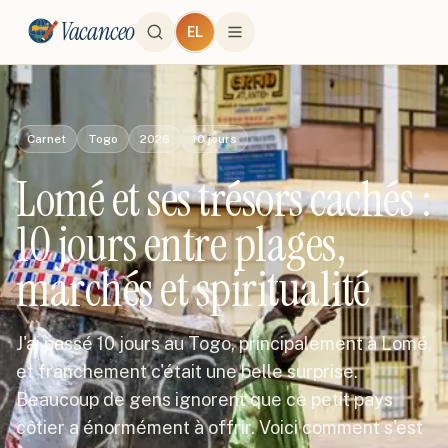
Vacanceo
EL
Carnet
Togo
2026
10
jours
Lomé et ses trésors cachés :
10 jours entre plages,
marchés et spiritualité
J'ai passé 10 jours au Togo, principalement à Lomé,
et franchement c'était une belle surprise.
Beaucoup de gens ignorent que ce petit pays
côtier a énormément à offrir. Voici comment s'est