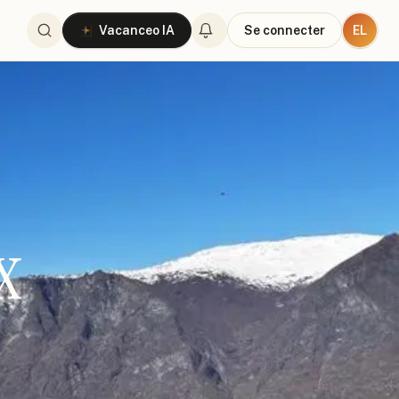
EL
Vacanceo IA
Se connecter
x