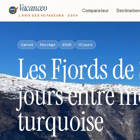
Vacanceo
Comparateur
Destination
L'AVIS DES VOYAGEURS · 2004
Carnet
Norvège
2026
10
jours
Les Fjords de
jours entre m
turquoise