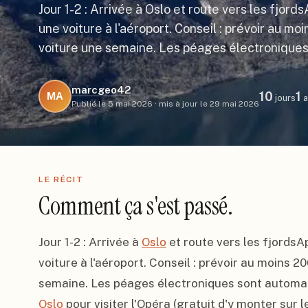
Jour 1-2 : Arrivée à Oslo et route vers les fjords
une voiture à l'aéroport. Conseil : prévoir au m
voiture une semaine. Les péages électronique
marcgeo42
10
1
MA
jours
a
Publié le
5 mai 2026
·
mis à jour le
29 mai 2026
LE RÉCIT
Comment ça s'est passé.
Jour 1-2 : Arrivée à 
Oslo
 et route vers les fjordsA
voiture à l'aéroport. Conseil : prévoir au moins 2
Oslo
 pour visiter l'Opéra (gratuit d'y monter sur le