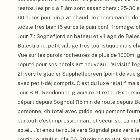
restos, les prix à Flåm sont assez chers : 25-30
60 euros pour un plat chaud. Je recommande de cu
locale très bien (6 euros le pain bon), fromage, c
Jour 7 : Sognefjord en bateau et village de Bale
Balestrand, petit village très touristique mais ch
Vue sur les parois rocheuses de plus de 1000m, gla
réputé pour ses hôtels art nouveau. J'ai visité l'ég
2h vers le glacier Supphellebreen (point de vue gr
avec petit-déj compris. C'est du luxe relatif mais 
Jour 8-9 : Randonnée glaciaire et retourExcursio
départ depuis Sogndal (15 min de route depuis Ba
personne, 4h total avec guide, équipement fourni
partout, c'est impressionnant et sécurisé. La mété
soleil. J'ai ensuite roulé vers Sogndal puis vers 
routier gratuit sur la E6, 30 min de route). Specta