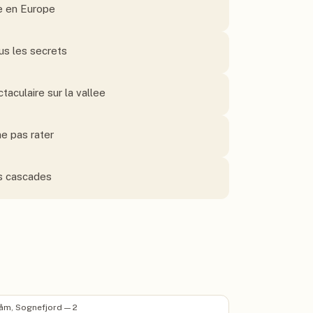
ue en Europe
us les secrets
aculaire sur la vallee
ne pas rater
es cascades
åm, Sognefjord — 2