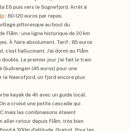
a E6 puis vers le Sognefjord. Arrêt à 
lo
 : 80-120 euros par repas.

village pittoresque au bout du 
 de Flåm : une ligne historique de 20 km 
es. À faire absolument. Tarif : 85 euros 
, c'est hallucinant. J'ai dormi au Flåm 
uble. Le premier jour j'ai fait le train 
u'à Gudvangen (45 euros) pour une 
r le Naerofjord, un fjord encore plus 
rtie kayak de 4h avec un guide local, 
 On a croisé une petite cascade qui 
°C mais les combinaisons étaient 
m aller-retour depuis Flåm, très bien 
fjord à 300m d'altitude. Gratuit. Pour les 