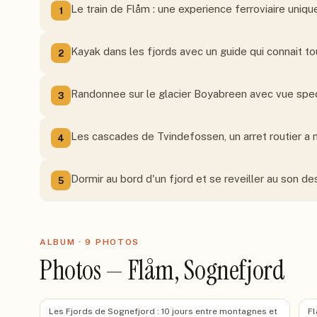
Le train de Flåm : une experience ferroviaire uniq
1
Kayak dans les fjords avec un guide qui connait to
2
Randonnee sur le glacier Boyabreen avec vue spect
3
Les cascades de Tvindefossen, un arret routier a 
4
Dormir au bord d'un fjord et se reveiller au son d
5
ALBUM ·
9
PHOTO
S
Photos — Flåm, Sognefjord
Les Fjords de Sognefjord : 10 jours entre montagnes et
Fl