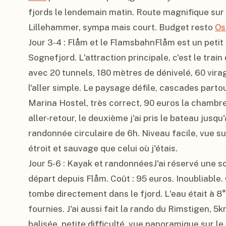
fjords le lendemain matin. Route magnifique sur l
Lillehammer, sympa mais court. Budget resto 
Os
Jour 3-4 : Flåm et le FlamsbahnFlåm est un petit 
Sognefjord. L'attraction principale, c'est le train
avec 20 tunnels, 180 mètres de dénivelé, 60 virag
l'aller simple. Le paysage défile, cascades partout
Marina Hostel, très correct, 90 euros la chambre do
aller-retour, le deuxième j'ai pris le bateau jusq
randonnée circulaire de 6h. Niveau facile, vue su
étroit et sauvage que celui où j'étais.

Jour 5-6 : Kayak et randonnéesJ'ai réservé une so
départ depuis Flåm. Coût : 95 euros. Inoubliable.
tombe directement dans le fjord. L'eau était à 8
fournies. J'ai aussi fait la rando du Rimstigen, 5k
balisée, petite difficulté, vue panoramique sur le 