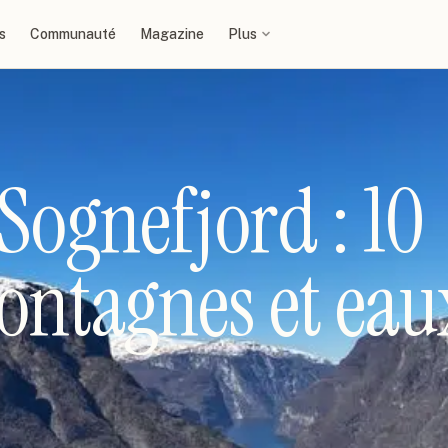
s
Communauté
Magazine
Plus
 Sognefjord : 10
ontagnes et eau