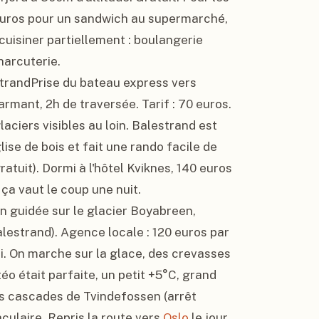
 euros pour un sandwich au supermarché, 
isiner partiellement : boulangerie 
harcuterie.

strandPrise du bateau express vers 
armant, 2h de traversée. Tarif : 70 euros. 
ciers visibles au loin. Balestrand est 
lise de bois et fait une rando facile de 
atuit). Dormi à l'hôtel Kviknes, 140 euros 
ça vaut le coup une nuit.

n guidée sur le glacier Boyabreen, 
lestrand). Agence locale : 120 euros par 
. On marche sur la glace, des crevasses 
o était parfaite, un petit +5°C, grand 
les cascades de Tvindefossen (arrêt 
culaire. Repris la route vers 
Oslo
 le jour 