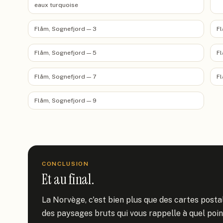
eaux turquoise
Flåm, Sognefjord — 3
Fl
Flåm, Sognefjord — 5
Fl
Flåm, Sognefjord — 7
Fl
Flåm, Sognefjord — 9
CONCLUSION
Et au final.
La Norvège, c'est bien plus que des cartes postal
des paysages bruts qui vous rappelle à quel point