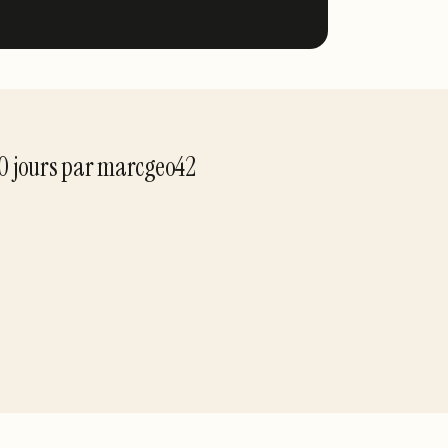
10
jour
s
par
marcgeo42