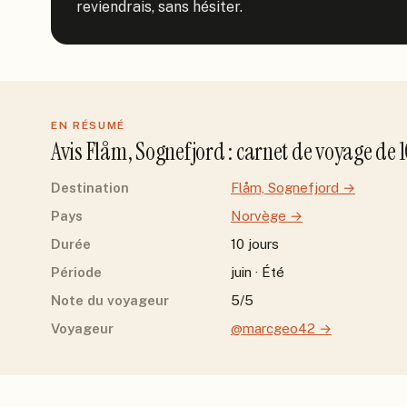
reviendrais, sans hésiter.
EN RÉSUMÉ
Avis
Flåm, Sognefjord
: carnet de voyage de
Destination
Flåm, Sognefjord
→
Pays
Norvège
→
Durée
10 jours
Période
juin · Été
Note du voyageur
5/5
Voyageur
@marcgeo42
→