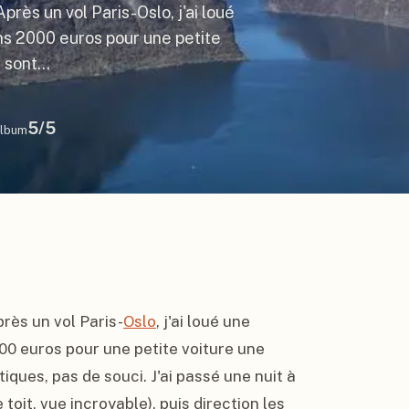
Après un vol Paris-Oslo, j'ai loué
oins 2000 euros pour une petite
s sont…
5
/5
lbum
près un vol Paris-
Oslo
, j'ai loué une 
000 euros pour une petite voiture une 
semaine. Les péages électroniques sont automatiques, pas de souci. J'ai passé une nuit à 
 toit, vue incroyable), puis direction les 