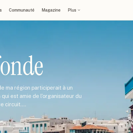
s
Communauté
Magazine
Plus
fonde
e ma région participerait à un
qui est amie de l'organisateur du
e circuit.…