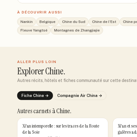
À DÉCOUVRIR AUSSI
Nankin
Belgique
Chine du Sud
Chine de l'Est
Chine p
Fleuve Yangtsé
Montagnes de Zhangjiajie
ALLER PLUS LOIN
Explorer
Chine
.
Autres récits, hôtels et fiches communauté sur cette destina
Fiche
Chine
→
Compagnie
Air China
→
Autres carnets
à Chine
.
Xi'an intemporelle : sur les traces de la Route
Xi'an et se
de la Soie
galères ad