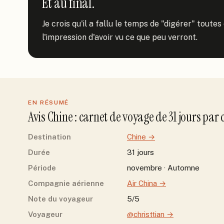
Et au final.
Je crois qu'il a fallu le temps de "digérer" toutes
l'impression d'avoir vu ce que peu verront.
EN RÉSUMÉ
Avis
Chine
: carnet de voyage de
31
jour
s
par
Destination
Chine
→
Durée
31 jours
Période
novembre · Automne
Compagnie aérienne
Air China
→
Note du voyageur
5/5
Voyageur
@christtian
→