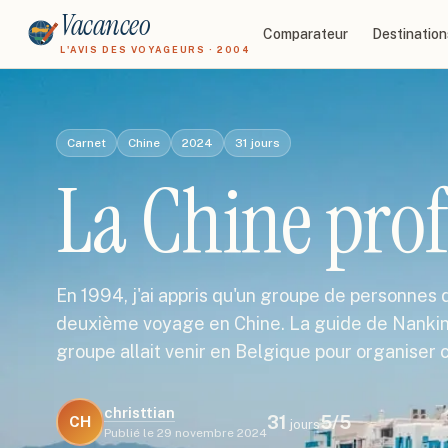
Vacanceo
Comparateur
Destination
L'AVIS DES VOYAGEURS · 2004
Carnet
Chine
2024
31
jours
La Chine pro
En 1994, j'ai appris qu'un groupe de personnes d
deuxième voyage en Chine. La guide de Nankin 
groupe allait venir en Belgique pour organiser c
christtian
31
5
/5
CH
jours
Publié le
29 novembre 2024