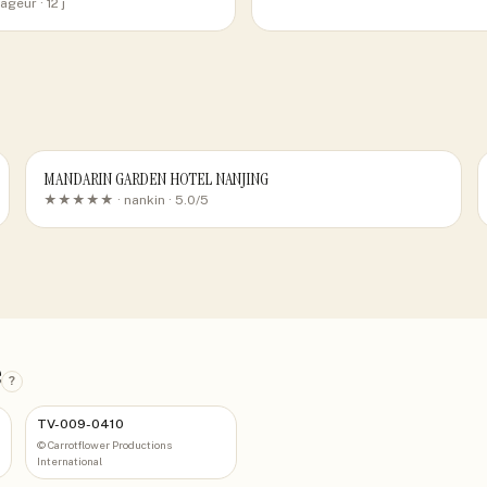
ageur
· 12 j
MANDARIN GARDEN HOTEL NANJING
★★★★★ ·
nankin
· 5.0/5
e
?
TV-009-0410
©
Carrotflower Productions
International