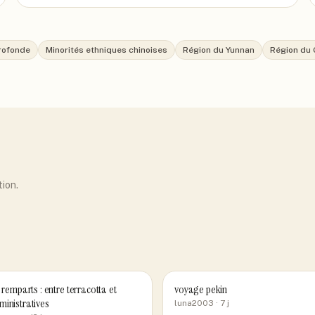
rofonde
Minorités ethniques chinoises
Région du Yunnan
Région du 
tion.
s remparts : entre terracotta et
voyage pekin
ministratives
luna2003
· 7 j