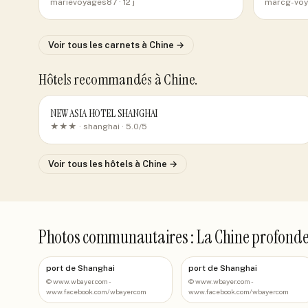
marievoyages87
· 12 j
marcg-voy
Voir tous les carnets
à Chine
→
Hôtels recommandés
à Chine
.
NEW ASIA HOTEL SHANGHAI
★★★ ·
shanghai
· 5.0/5
Voir tous les hôtels
à Chine
→
Photos communautaires : La Chine profond
port de Shanghai
port de Shanghai
©
www.wbayer.com -
©
www.wbayer.com -
www.facebook.com/wbayercom
www.facebook.com/wbayercom