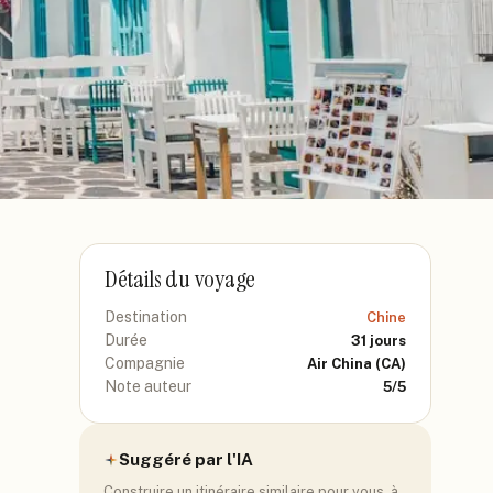
Détails du voyage
Destination
Chine
Durée
31
jours
Compagnie
Air China
(CA)
Note auteur
5
/5
Suggéré par l'IA
Construire un itinéraire similaire pour vous, à