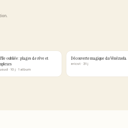
tion.
'île oubliée : plages de rêve et
Découverte magique du Vénézuela
omplexes
ericst
· 31 j
usud
· 10 j
· 1 album