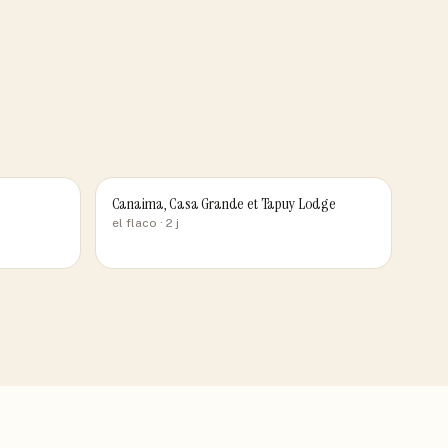
Canaima, Casa Grande et Tapuy Lodge
el flaco
· 2 j