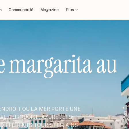
s
Communauté
Magazine
Plus
le margarita au
 ENDROIT OU LA MER PORTE UNE
L, TURQUOISE, AZURE.. LES
DIFFÉRENTS TOURISTES. AINSI