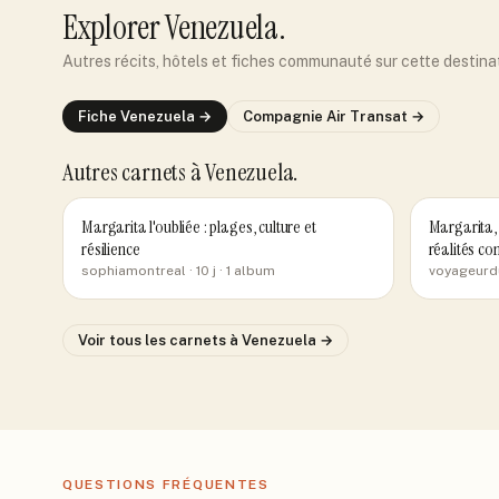
Explorer
Venezuela
.
Autres récits, hôtels et fiches communauté sur cette destina
Fiche
Venezuela
→
Compagnie
Air Transat
→
Autres carnets
à Venezuela
.
Margarita l'oubliée : plages, culture et
Margarita, l
résilience
réalités c
sophiamontreal
· 10 j
· 1 album
voyageurd
Voir tous les carnets
à Venezuela
→
QUESTIONS FRÉQUENTES