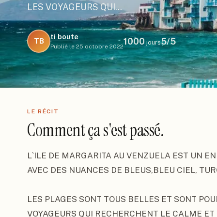
LES VOYAGEURS QUI…
ti boute
1000
5
/5
TB
jours
Publié le
25 octobre 2022
LE RÉCIT
Comment ça s'est passé.
L`ILE DE MARGARITA AU VENZUELA EST UN EN
AVEC DES NUANCES DE BLEUS,BLEU CIEL, TURQ
LES PLAGES SONT TOUS BELLES ET SONT POUR
VOYAGEURS QUI RECHERCHENT LE CALME ET U