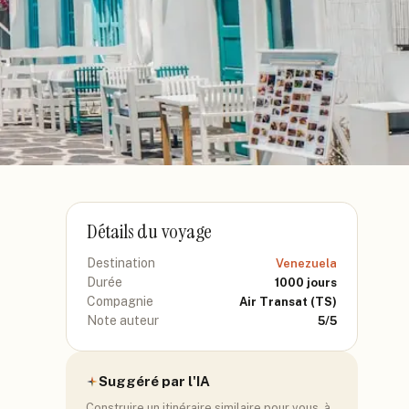
Détails du voyage
Destination
Venezuela
Durée
1000
jours
Compagnie
Air Transat
(TS)
Note auteur
5
/5
Suggéré par l'IA
Construire un itinéraire similaire pour vous, à