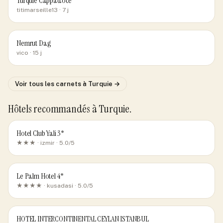
Turquie Cappadoce
titimarseille13
· 7 j
Nemrut Dag
vico
· 15 j
Voir tous les carnets
à Turquie
→
Hôtels recommandés
à Turquie
.
Hotel Club Yali 3*
★★★ ·
izmir
· 5.0/5
Le Palm Hotel 4*
★★★★ ·
kusadasi
· 5.0/5
HOTEL INTERCONTINENTAL CEYLAN ISTANBUL