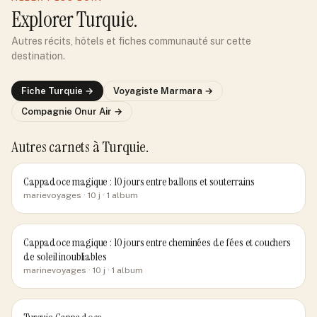
Explorer
Turquie
.
Autres récits, hôtels et fiches communauté sur cette
destination.
Fiche
Turquie
→
Voyagiste
Marmara
→
Compagnie
Onur Air
→
Autres carnets
à Turquie
.
Cappadoce magique : 10 jours entre ballons et souterrains
marievoyages
· 10 j
· 1 album
Cappadoce magique : 10 jours entre cheminées de fées et couchers
de soleil inoubliables
marinevoyages
· 10 j
· 1 album