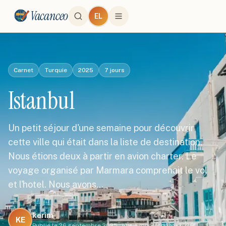
Vacanceo
EL
Carnet
Turquie
2025
7
jours
Istanbul
Un petit séjour d'une semaine pour découvrir
cette ville qui était dans la liste de destination.
Nous étions deux à partir en avion charter. Le
voyage organisé par Marmara comprenait le vol
et l'hotel. Nous avons…
kerim
KE
Publié le
26 septembre 2025
·
mis à jour le
21 mai 2026