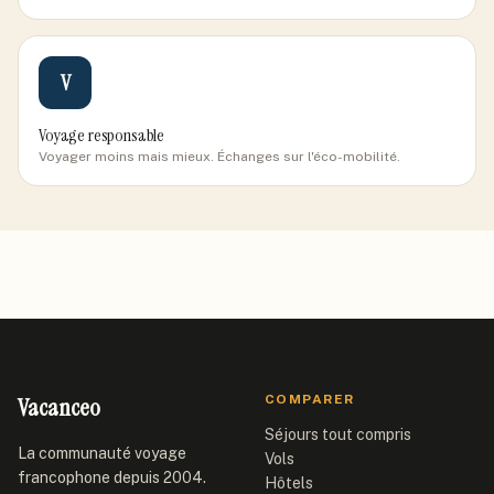
V
Voyage responsable
Voyager moins mais mieux. Échanges sur l'éco-mobilité.
Vacanceo
COMPARER
Séjours tout compris
La communauté voyage
Vols
francophone depuis 2004.
Hôtels