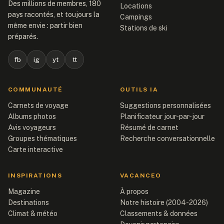
Des millions de membres, 180
Locations
pays racontés, et toujours la
Campings
même envie : partir bien
Stations de ski
préparés.
fb
ig
yt
tt
COMMUNAUTÉ
OUTILS IA
Carnets de voyage
Suggestions personnalisées
Albums photos
Planificateur jour-par-jour
Avis voyageurs
Résumé de carnet
Groupes thématiques
Recherche conversationnelle
Carte interactive
INSPIRATIONS
VACANCEO
Magazine
À propos
Destinations
Notre histoire (2004-2026)
Climat & météo
Classements & données