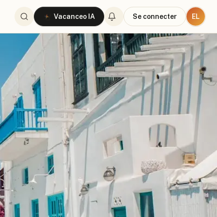
EL
Vacanceo IA
Se connecter
t