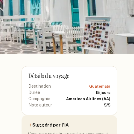
Détails du voyage
Destination
Guatemala
Durée
15
jours
Compagnie
American Airlines
(AA)
Note auteur
5
/5
Suggéré par l'IA
Construire un itinéraire similaire pour vous, à