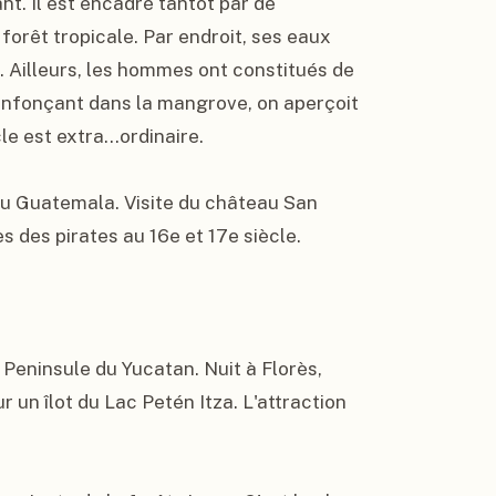
t. Il est encadré tantôt par de 
forêt tropicale. Par endroit, ses eaux 
 Ailleurs, les hommes ont constitués de 
enfonçant dans la mangrove, on aperçoit 
 est extra...ordinaire.

 du Guatemala. Visite du château San 
s des pirates au 16e et 17e siècle.

 Peninsule du Yucatan. Nuit à Florès, 
 un îlot du Lac Petén Itza. L'attraction 