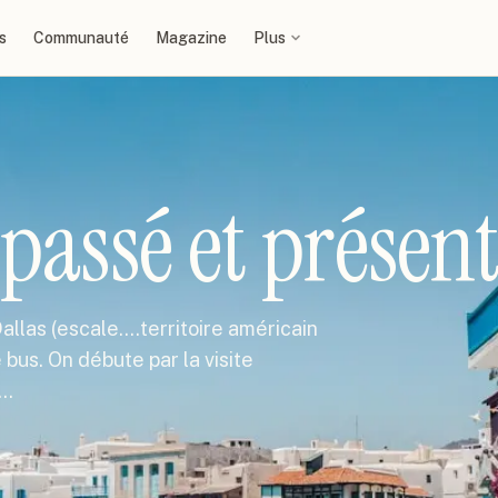
s
Communauté
Magazine
Plus
ssé et présen
llas (escale....territoire américain
 bus. On débute par la visite
e…