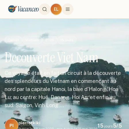
Vacanceo
EL
Carnet
Vietnam
2025
15
jours
Decouverte Viet Nam
Ce voyage était en fait un circuit à la découverte
des splendeurs du Vietnam en commençant au
nord par la capitale Hanoi, la baie d'Halong, Hoa
Lu; au centre: Hué, Danang, Hoi An; et enfin au
sud: Saigon, Vinh Long,…
pierrotkiki
15
5
/5
PI
jours
Publié le
28 juin 2025
·
mis à jour le
21 mai 2026