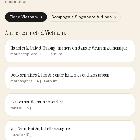
destination.
Fiche
Vietnam
→
Compagnie
Singapore Airlines
→
Autres carnets
à Vietnam
.
Hanoi et la baie d'Halong : immersion dans le Vietnam authentique
marineexplore
· 10 j
· 1 album
Deux semaines à Hoi An : entre lanternes et chaos urbain
marcangers
· 14 j
· 1 album
Panorama Vietnam novembre
rchirol
· 15 j
Viet Nam: Hoi An, la belle alanguie
dezalb
· 15 j