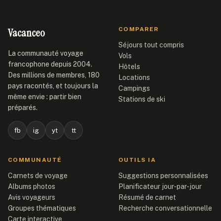
Vacanceo
COMPARER
Séjours tout compris
La communauté voyage
Vols
francophone depuis 2004.
Hôtels
Des millions de membres, 180
Locations
pays racontés, et toujours la
Campings
même envie : partir bien
Stations de ski
préparés.
fb
ig
yt
tt
COMMUNAUTÉ
OUTILS IA
Carnets de voyage
Suggestions personnalisées
Albums photos
Planificateur jour-par-jour
Avis voyageurs
Résumé de carnet
Groupes thématiques
Recherche conversationnelle
Carte interactive