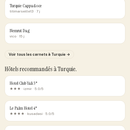
Turquie Cappadoce
titimarseille13
· 7 j
Nemrut Dag
vico
· 15 j
Voir tous les carnets
à Turquie
→
Hôtels recommandés
à Turquie
.
Hotel Club Yali 3*
★★★ ·
izmir
· 5.0/5
Le Palm Hotel 4*
★★★★ ·
kusadasi
· 5.0/5