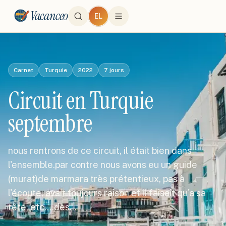
Vacanceo
EL
Carnet
Turquie
2022
7
jours
Circuit en Turquie
septembre
nous rentrons de ce circuit, il était bien dans
l'ensemble.par contre nous avons eu un guide
(murat)de marmara très prétentieux, pas à
l'écoute, avait toujours raison et il faisait qu'a sa
tête, etc....des…