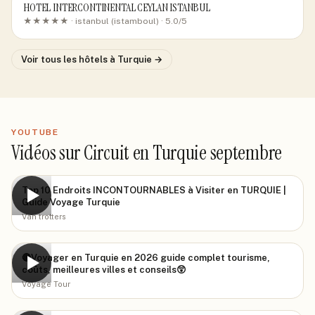
HOTEL INTERCONTINENTAL CEYLAN ISTANBUL
★★★★★ ·
istanbul (istamboul)
· 5.0/5
Voir tous les hôtels
à Turquie
→
YOUTUBE
Vidéos sur Circuit en Turquie septembre
Top 10 Endroits INCONTOURNABLES à Visiter en TURQUIE |
▶
Guide Voyage Turquie
Van trotters
🔴Voyager en Turquie en 2026 guide complet tourisme,
▶
coûts, meilleures villes et conseils😲
Voyage Tour