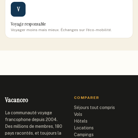
V
Voyage responsable
Voyager moins mais mieux. Échanges sur l'éco-mobilité.
Vacanceo
COMPARER
Séjours tout compris
La communauté voyage
Vols
francophone depuis 2004.
Hôtels
Des millions de membres, 180
Locations
pays racontés, et toujours la
Campings