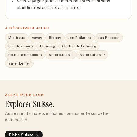
Vous voyagez jeudi ou mercredi après-midi sans
planifier restaurants alternatifs
À DÉCOUVRIR AUSSI
Montreux
Vevey
Blonay
Les Pléiades
Les Paccots
Lac des Joncs
Fribourg
Canton de Fribourg
Route des Paccots
Autoroute A9
Autoroute A12
Saint-Légier
ALLER PLUS LOIN
Explorer
Suisse
.
Autres récits, hôtels et fiches communauté sur cette
destination.
Fiche
Suisse
→