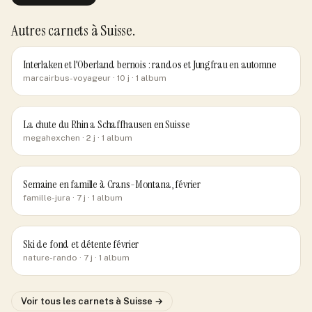
Autres carnets
à Suisse
.
Interlaken et l'Oberland bernois : randos et Jungfrau en automne
marcairbus-voyageur
· 10 j
· 1 album
La chute du Rhin a Schaffhausen en Suisse
megahexchen
· 2 j
· 1 album
Semaine en famille à Crans-Montana, février
famille-jura
· 7 j
· 1 album
Ski de fond et détente février
nature-rando
· 7 j
· 1 album
Voir tous les carnets
à Suisse
→