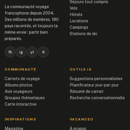
Séjours tout compris
La communauté voyage
Vols
francophone depuis 2004.
Hôtels
Des millions de membres, 180
Locations
pays racontés, et toujours la
Campings
même envie : partir bien
Stations de ski
préparés.
fb
ig
yt
tt
COMMUNAUTÉ
OUTILS IA
Carnets de voyage
Suggestions personnalisées
Albums photos
Planificateur jour-par-jour
Avis voyageurs
Résumé de carnet
Groupes thématiques
Recherche conversationnelle
Carte interactive
INSPIRATIONS
VACANCEO
Magazine
À propos