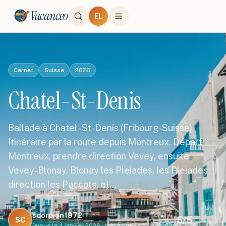
Vacanceo
EL
Carnet
Suisse
2026
Chatel-St-Denis
Ballade à Chatel -St-Denis (Fribourg-Suisse)
Itinéraire par la route depuis Montreux. Départ
Montreux, prendre direction Vevey, ensuite
Vevey-Blonay, Blonay les Pleiades, les Pleiades
direction les Paccots, et…
scorpion1972
5
/5
SC
Publié le
4 janvier 2026
·
mis à jour le
21 mai 2026