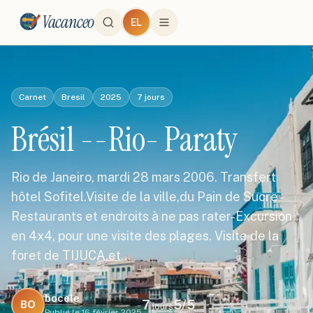
Vacanceo
EL
Carnet
Bresil
2025
7
jours
Brésil --Rio- Paraty
Rio de Janeiro, mardi 28 mars 2006. Transfert
hôtel Sofitel.Visite de la ville,du Pain de Sucre -
Restaurants et endroits à ne pas rater-Excursion
en 4x4, pour une visite des plages. Visite de la
foret de TIJUCA,et…
bocele
7
5
/5
BO
jours
Publié le
16 février 2025