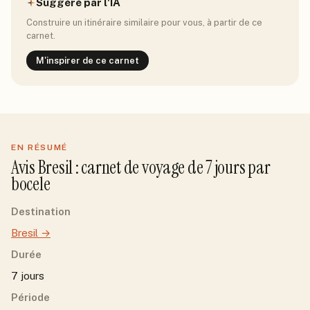
Suggéré par l'IA
Construire un itinéraire similaire pour vous, à partir de ce
carnet.
M'inspirer de ce carnet
EN RÉSUMÉ
Avis
Bresil
: carnet de voyage de
7
jour
s
par
bocele
Destination
Bresil
→
Durée
7 jours
Période