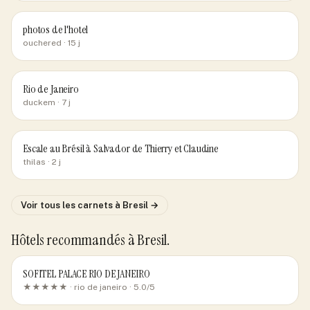
photos de l'hotel
ouchered
· 15 j
Rio de Janeiro
duckem
· 7 j
Escale au Brésil à Salvador de Thierry et Claudine
thilas
· 2 j
Voir tous les carnets
à Bresil
→
Hôtels recommandés
à Bresil
.
SOFITEL PALACE RIO DE JANEIRO
★★★★★ ·
rio de janeiro
· 5.0/5