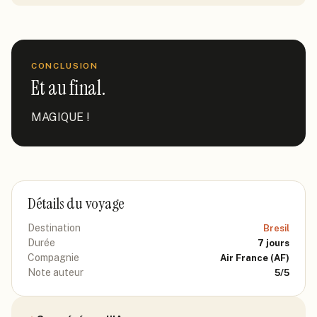
CONCLUSION
Et au final.
MAGIQUE !
Détails du voyage
Destination
Bresil
Durée
7
jours
Compagnie
Air France
(AF)
Note auteur
5
/5