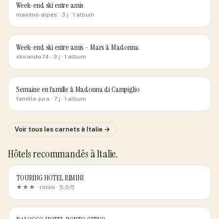
Week-end ski entre amis
maxime-alpes
· 3 j
· 1 album
Week-end ski entre amis - Mars à Madonna
skirando74
· 3 j
· 1 album
Semaine en famille à Madonna di Campiglio
famille-jura
· 7 j
· 1 album
Voir tous les carnets
à Italie
→
Hôtels recommandés
à Italie
.
TOURING HOTEL RIMINI
★★★ ·
rimini
· 5.0/5