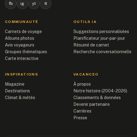
fb
ig
yt
tt
COMMUNAUTÉ
OUTILS IA
Carnets de voyage
Suggestions personnalisées
Albums photos
Planificateur jour-par-jour
Avis voyageurs
Résumé de carnet
Groupes thématiques
Recherche conversationnelle
Carte interactive
INSPIRATIONS
VACANCEO
Magazine
À propos
Destinations
Notre histoire (2004-2026)
Climat & météo
Classements & données
Devenir partenaire
Carrières
Presse