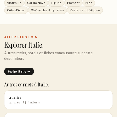
Vintimille
Col de Nave
Ligurie
Piémont
Nice
Côte d'Azur
Cloître des Augustins
Restaurant L'Alpino
ALLER PLUS LOIN
Explorer
Italie
.
Autres récits, hôtels et fiches communauté sur cette
destination.
Fiche
Italie
→
Autres carnets
à Italie
.
croisière
gliligas
· 7 j
· 1 album