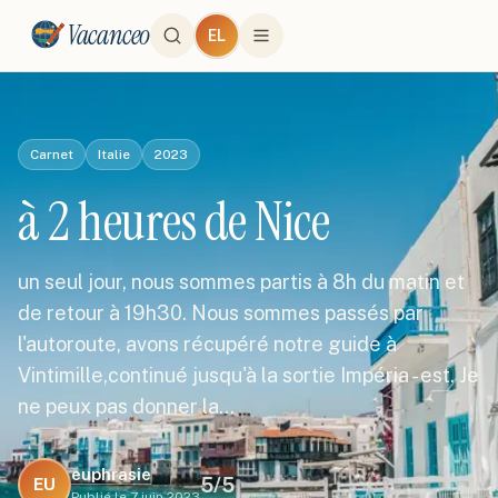
Vacanceo
EL
Carnet
Italie
2023
à 2 heures de Nice
un seul jour, nous sommes partis à 8h du matin et
de retour à 19h30. Nous sommes passés par
l'autoroute, avons récupéré notre guide à
Vintimille,continué jusqu'à la sortie Impéria - est. Je
ne peux pas donner la…
euphrasie
5
/5
EU
Publié le
7 juin 2023