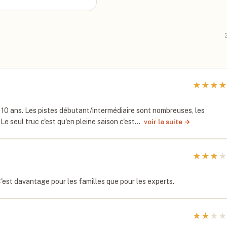
★
★
★
★
 10 ans. Les pistes débutant/intermédiaire sont nombreuses, les
e seul truc c'est qu'en pleine saison c'est…
voir la suite →
★
★
★
★
 C'est davantage pour les familles que pour les experts.
★
★
★
★