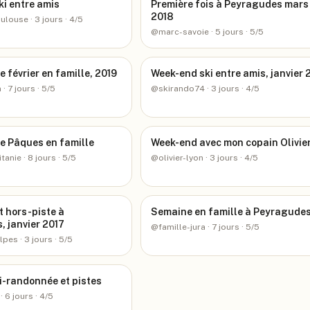
i entre amis
Première fois à Peyragudes mars
2018
oulouse
· 3 jours
· 4/5
@
marc-savoie
· 5 jours
· 5/5
 février en famille, 2019
Week-end ski entre amis, janvier 
n
· 7 jours
· 5/5
@
skirando74
· 3 jours
· 4/5
e Pâques en famille
Week-end avec mon copain Olivie
itanie
· 8 jours
· 5/5
@
olivier-lyon
· 3 jours
· 4/5
t hors-piste à
Semaine en famille à Peyragude
 janvier 2017
@
famille-jura
· 7 jours
· 5/5
alpes
· 3 jours
· 5/5
i-randonnée et pistes
· 6 jours
· 4/5