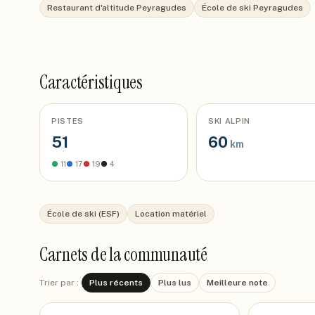
Restaurant d'altitude Peyragudes
École de ski Peyragudes
Caractéristiques
PISTES
SKI ALPIN
51
60
km
●
11
●
17
●
19
●
4
École de ski (ESF)
Location matériel
Carnets de la communauté
Trier par :
Plus récents
Plus lus
Meilleure note