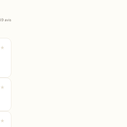
39
avis
★
★
★