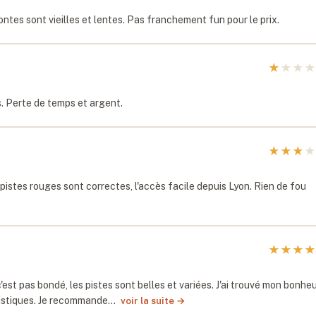
ontes sont vieilles et lentes. Pas franchement fun pour le prix.
★
★
★
★
. Perte de temps et argent.
★
★
★
★
istes rouges sont correctes, l'accès facile depuis Lyon. Rien de fou
★
★
★
★
'est pas bondé, les pistes sont belles et variées. J'ai trouvé mon bonhe
uristiques. Je recommande…
voir la suite →