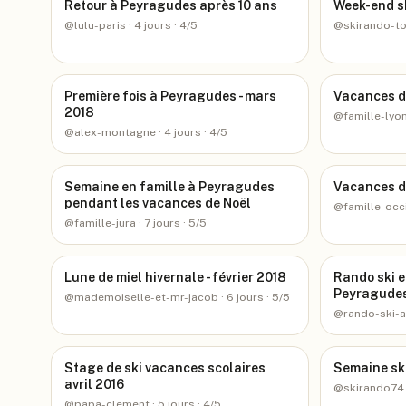
Retour à Peyragudes après 10 ans
Week-end sk
@
lulu-paris
· 4 jours
· 4/5
@
skirando-t
Première fois à Peyragudes - mars
Vacances de
2018
@
famille-lyo
@
alex-montagne
· 4 jours
· 4/5
Semaine en famille à Peyragudes
Vacances d
pendant les vacances de Noël
@
famille-occ
@
famille-jura
· 7 jours
· 5/5
Lune de miel hivernale - février 2018
Rando ski e
Peyragudes,
@
mademoiselle-et-mr-jacob
· 6 jours
· 5/5
@
rando-ski-
Stage de ski vacances scolaires
Semaine sk
avril 2016
@
skirando74
@
papa-clement
· 5 jours
· 4/5