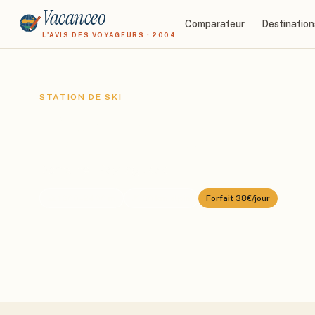
Vacanceo
Comparateur
Destination
L'AVIS DES VOYAGEURS · 2004
STATION DE SKI
Peyragudes
Domaine :
Peyragudes
⛰️
1600
–
2400
m
🎿
60
km alpin
Forfait
38€/jour