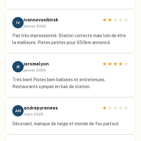
★
★
★
★
★
ivannovosibirsk
IV
janvier 2026
Pas très impressionné. Station correcte mais loin de être
la meilleure. Pistes petites pour 650km annoncé.
★
★
★
★
★
jeromelyon
JE
janvier 2026
Très bien! Pistes bien balisées et entretenues.
Restaurants sympas en bas de station.
★
★
★
★
★
andrepyrenees
AN
mars 2025
Décevant, manque de neige et monde de fou partout.