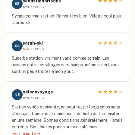
★
★
★
★
★
sebastienorleans
SE
février 2026
Sympa comme station. Remontées bien. Village cool pour
l'après-ski.
★
★
★
★
★
sarah-ski
SS
février 2026
Superbe station, vraiment varié comme terrain. Les
liaisons entre les villages sont sympa, même si certaines
sont un peu étroites à mon goût.
★
★
★
★
★
nelsonvoyage
NE
février 2026
Station variée et vivante, on peut rester longtemps sans
s'ennuyer. Domaine ski immense = difficile de tout visiter
en une semaine. Bonnes conditions généralement. Hotels
corrects. Seul hic les prices un brin salé mais…
voir la suite →