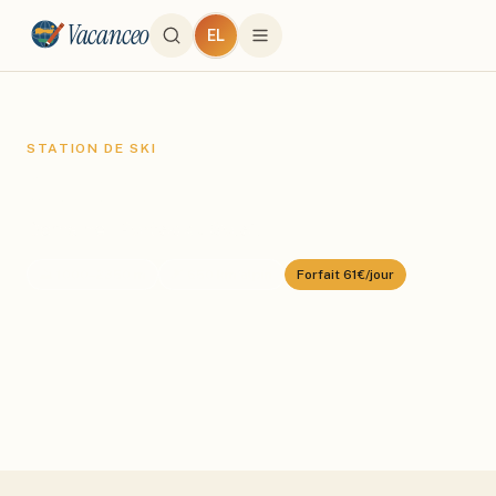
Vacanceo
EL
STATION DE SKI
Morzine
Domaine :
Portes du Soleil
⛰️
1000
–
2350
m
🎿
650
km alpin
Forfait
61€/jour