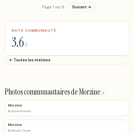
Page
1
sur
6
Suivant →
NOTE COMMUNAUTÉ
3.6
/5
← Toutes les stations
Photos communautaires de Morzine
?
Morzine
©
James Preston
Morzine
©
eGuide Travel