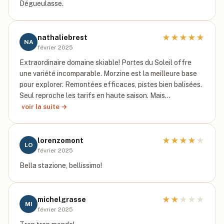
Dégueulasse.
★
★
★
★
★
nathaliebrest
NA
février 2025
Extraordinaire domaine skiable! Portes du Soleil offre
une variété incomparable. Morzine est la meilleure base
pour explorer. Remontées efficaces, pistes bien balisées.
Seul reproche les tarifs en haute saison. Mais…
voir la suite →
★
★
★
★
★
lorenzomont
LO
février 2025
Bella stazione, bellissimo!
★
★
★
★
★
michelgrasse
MI
février 2025