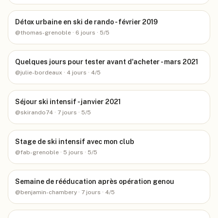
Détox urbaine en ski de rando - février 2019
@
thomas-grenoble
· 6 jours
· 5/5
Quelques jours pour tester avant d'acheter - mars 2021
@
julie-bordeaux
· 4 jours
· 4/5
Séjour ski intensif - janvier 2021
@
skirando74
· 7 jours
· 5/5
Stage de ski intensif avec mon club
@
fab-grenoble
· 5 jours
· 5/5
Semaine de rééducation après opération genou
@
benjamin-chambery
· 7 jours
· 4/5