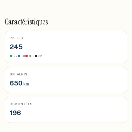
Caractéristiques
PISTES
245
●
27
●
81
●
102
●
35
SKI ALPIN
650
km
REMONTÉES
196