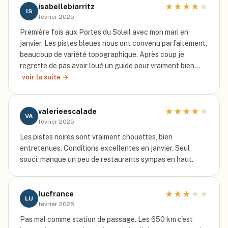
★
★
★
★
★
isabellebiarritz
IS
février 2025
Première fois aux Portes du Soleil avec mon mari en
janvier. Les pistes bleues nous ont convenu parfaitement,
beaucoup de variété topographique. Après coup je
regrette de pas avoir loué un guide pour vraiment bien…
voir la suite →
★
★
★
★
★
valerieescalade
VA
février 2025
Les pistes noires sont vraiment chouettes, bien
entretenues. Conditions excellentes en janvier. Seul
souci: manque un peu de restaurants sympas en haut.
★
★
★
★
★
lucfrance
LU
février 2025
Pas mal comme station de passage. Les 650 km c'est