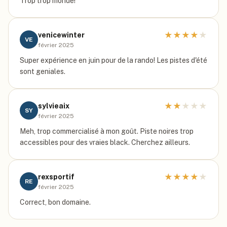
Trop trop monde!
★
★
★
★
★
venicewinter
VE
février 2025
Super expérience en juin pour de la rando! Les pistes d'été
sont geniales.
★
★
★
★
★
sylvieaix
SY
février 2025
Meh, trop commercialisé à mon goût. Piste noires trop
accessibles pour des vraies black. Cherchez ailleurs.
★
★
★
★
★
rexsportif
RE
février 2025
Correct, bon domaine.