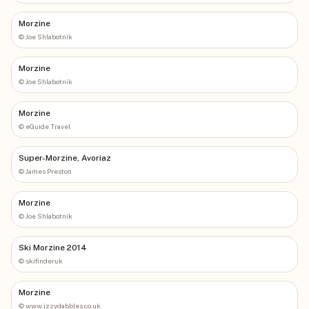
Morzine
©
Joe Shlabotnik
Morzine
©
Joe Shlabotnik
Morzine
©
eGuide Travel
Super-Morzine, Avoriaz
©
James Preston
Morzine
©
Joe Shlabotnik
Ski Morzine 2014
©
skifinderuk
Morzine
©
www.izzydabbles.co.uk