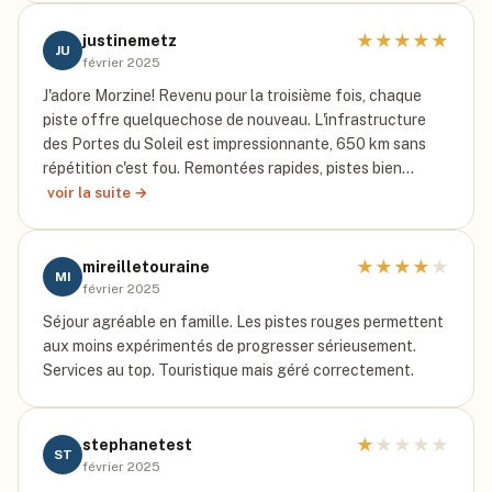
★
★
★
★
★
justinemetz
JU
février 2025
J'adore Morzine! Revenu pour la troisième fois, chaque
piste offre quelquechose de nouveau. L'infrastructure
des Portes du Soleil est impressionnante, 650 km sans
répétition c'est fou. Remontées rapides, pistes bien…
voir la suite →
★
★
★
★
★
mireilletouraine
MI
février 2025
Séjour agréable en famille. Les pistes rouges permettent
aux moins expérimentés de progresser sérieusement.
Services au top. Touristique mais géré correctement.
★
★
★
★
★
stephanetest
ST
février 2025