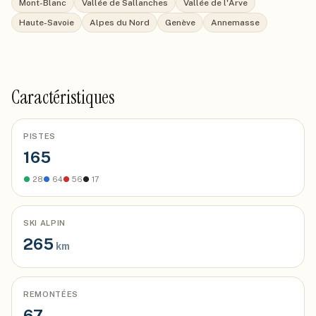
Mont-Blanc
Vallée de Sallanches
Vallée de l'Arve
Haute-Savoie
Alpes du Nord
Genève
Annemasse
Caractéristiques
PISTES
165
●
28
●
64
●
56
●
17
SKI ALPIN
265
km
REMONTÉES
67