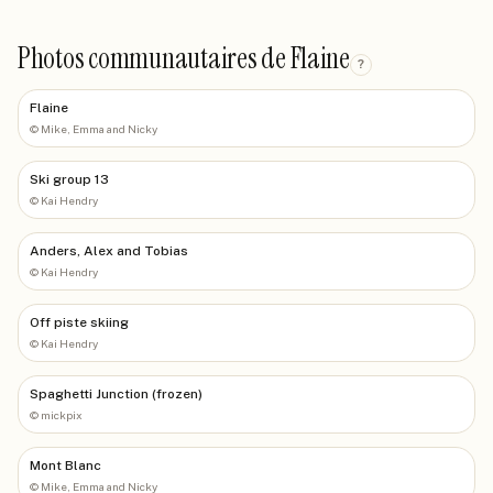
Photos communautaires de Flaine
?
Flaine
©
Mike, Emma and Nicky
Ski group 13
©
Kai Hendry
Anders, Alex and Tobias
©
Kai Hendry
Off piste skiing
©
Kai Hendry
Spaghetti Junction (frozen)
©
mickpix
Mont Blanc
©
Mike, Emma and Nicky