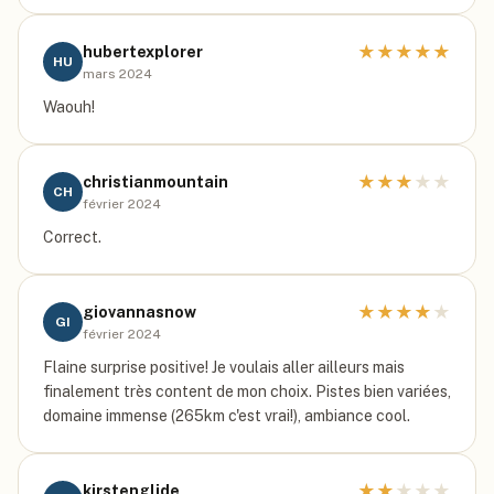
★
★
★
★
★
hubertexplorer
HU
mars 2024
Waouh!
★
★
★
★
★
christianmountain
CH
février 2024
Correct.
★
★
★
★
★
giovannasnow
GI
février 2024
Flaine surprise positive! Je voulais aller ailleurs mais
finalement très content de mon choix. Pistes bien variées,
domaine immense (265km c'est vrai!), ambiance cool.
★
★
★
★
★
kirstenglide