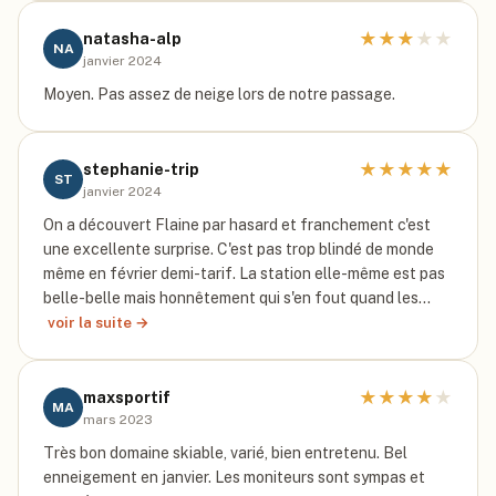
★
★
★
★
★
natasha-alp
NA
janvier 2024
Moyen. Pas assez de neige lors de notre passage.
★
★
★
★
★
stephanie-trip
ST
janvier 2024
On a découvert Flaine par hasard et franchement c'est
une excellente surprise. C'est pas trop blindé de monde
même en février demi-tarif. La station elle-même est pas
belle-belle mais honnêtement qui s'en fout quand les…
voir la suite →
★
★
★
★
★
maxsportif
MA
mars 2023
Très bon domaine skiable, varié, bien entretenu. Bel
enneigement en janvier. Les moniteurs sont sympas et