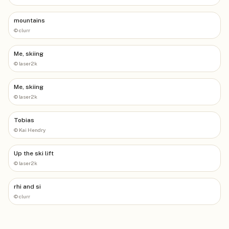
mountains
©
clurr
Me, skiing
©
laser2k
Me, skiing
©
laser2k
Tobias
©
Kai Hendry
Up the ski lift
©
laser2k
rhi and si
©
clurr