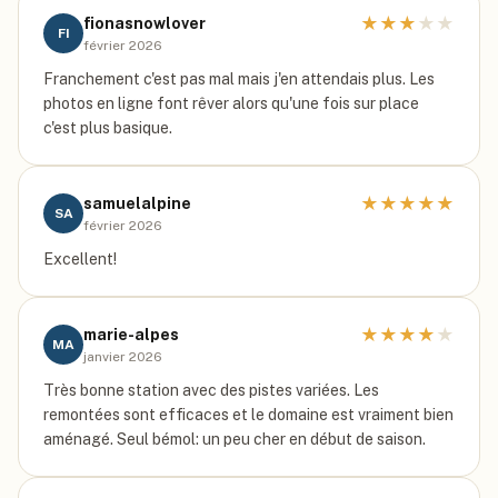
★
★
★
★
★
fionasnowlover
FI
février 2026
Franchement c'est pas mal mais j'en attendais plus. Les
photos en ligne font rêver alors qu'une fois sur place
c'est plus basique.
★
★
★
★
★
samuelalpine
SA
février 2026
Excellent!
★
★
★
★
★
marie-alpes
MA
janvier 2026
Très bonne station avec des pistes variées. Les
remontées sont efficaces et le domaine est vraiment bien
aménagé. Seul bémol: un peu cher en début de saison.