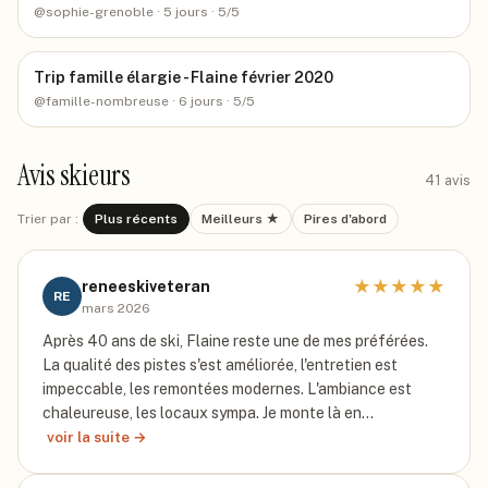
@
sophie-grenoble
· 5 jours
· 5/5
Trip famille élargie - Flaine février 2020
@
famille-nombreuse
· 6 jours
· 5/5
Avis skieurs
41
avis
Trier par :
Plus récents
Meilleurs ★
Pires d'abord
★
★
★
★
★
reneeskiveteran
RE
mars 2026
Après 40 ans de ski, Flaine reste une de mes préférées.
La qualité des pistes s'est améliorée, l'entretien est
impeccable, les remontées modernes. L'ambiance est
chaleureuse, les locaux sympa. Je monte là en…
voir la suite →