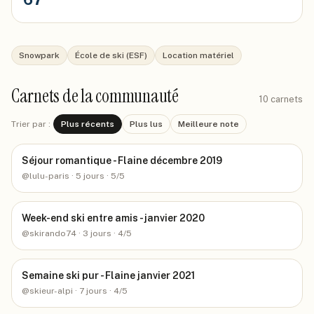
Snowpark
École de ski (ESF)
Location matériel
Carnets de la communauté
10
carnets
Trier par :
Plus récents
Plus lus
Meilleure note
Séjour romantique - Flaine décembre 2019
@
lulu-paris
· 5 jours
· 5/5
Week-end ski entre amis - janvier 2020
@
skirando74
· 3 jours
· 4/5
Semaine ski pur - Flaine janvier 2021
@
skieur-alpi
· 7 jours
· 4/5