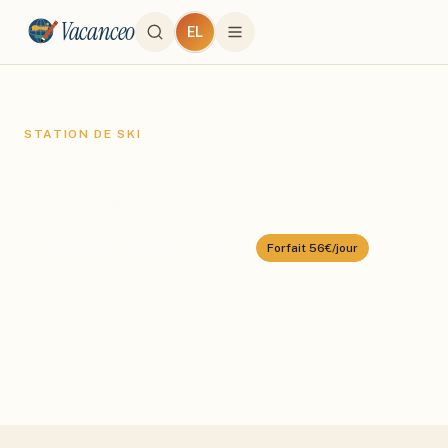
Vacanceo
EL
STATION DE SKI
Flaine
Domaine :
Grand Massif
⛰️
1600
–
2500
m
🎿
265
km alpin
Forfait
56€/jour