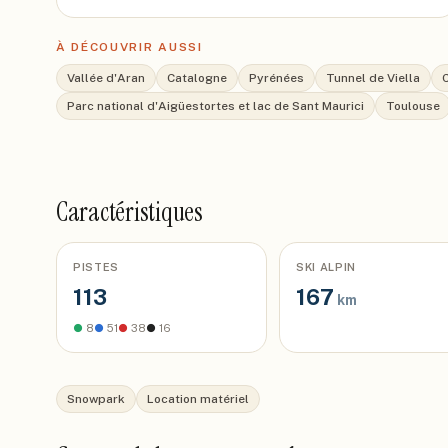
À DÉCOUVRIR AUSSI
Vallée d'Aran
Catalogne
Pyrénées
Tunnel de Viella
Parc national d'Aigüestortes et lac de Sant Maurici
Toulouse
Caractéristiques
PISTES
SKI ALPIN
113
167
km
●
8
●
51
●
38
●
16
Snowpark
Location matériel