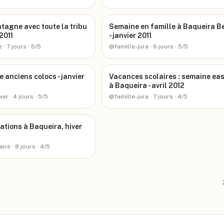
tagne avec toute la tribu
Semaine en famille à Baqueira B
2011
- janvier 2011
e
· 7 jours
· 5/5
@
famille-jura
· 6 jours
· 5/5
e anciens colocs - janvier
Vacances scolaires : semaine eas
à Baqueira - avril 2012
ver
· 4 jours
· 5/5
@
famille-jura
· 7 jours
· 4/5
ations à Baqueira, hiver
aire
· 8 jours
· 4/5