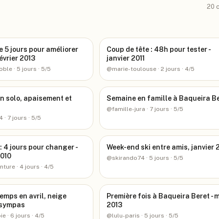
20
c
e 5 jours pour améliorer
Coup de tête : 48h pour tester -
février 2013
janvier 2011
noble
· 5 jours
· 5/5
@
marie-toulouse
· 2 jours
· 4/5
n solo, apaisement et
Semaine en famille à Baqueira B
@
famille-jura
· 7 jours
· 5/5
74
· 7 jours
· 5/5
: 4 jours pour changer -
Week-end ski entre amis, janvier 
010
@
skirando74
· 5 jours
· 5/5
enture
· 4 jours
· 4/5
temps en avril, neige
Première fois à Baqueira Beret - 
 sympas
2013
ie
· 6 jours
· 4/5
@
lulu-paris
· 5 jours
· 5/5