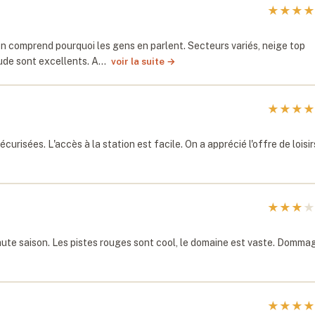
★
★
★
★
on comprend pourquoi les gens en parlent. Secteurs variés, neige top
itude sont excellents. A…
voir la suite →
★
★
★
★
curisées. L'accès à la station est facile. On a apprécié l'offre de loisir
★
★
★
★
haute saison. Les pistes rouges sont cool, le domaine est vaste. Domma
★
★
★
★