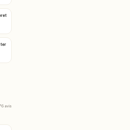
eret
ter
76
avis