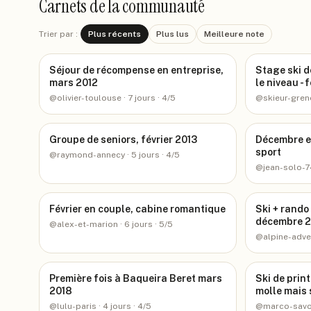
Carnets de la communauté
Trier par :
Plus récents
Plus lus
Meilleure note
Séjour de récompense en entreprise,
Stage ski d
mars 2012
le niveau - 
@
olivier-toulouse
· 7 jours
· 4/5
@
skieur-gre
Groupe de seniors, février 2013
Décembre e
sport
@
raymond-annecy
· 5 jours
· 4/5
@
jean-solo-
Février en couple, cabine romantique
Ski + rando 
décembre 2
@
alex-et-marion
· 6 jours
· 5/5
@
alpine-adv
Première fois à Baqueira Beret mars
Ski de prin
2018
molle mais
@
lulu-paris
· 4 jours
· 4/5
@
marco-savo