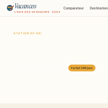
Vacanceo
Comparateur
Destination
L'AVIS DES VOYAGEURS · 2004
STATION DE SKI
Baqueira Beret
Domaine :
Baqueira Beret
⛰️
1500
–
2510
m
🎿
167
km alpin
Forfait
59€/jour