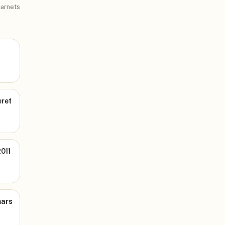
arnets
eret
2011
mars