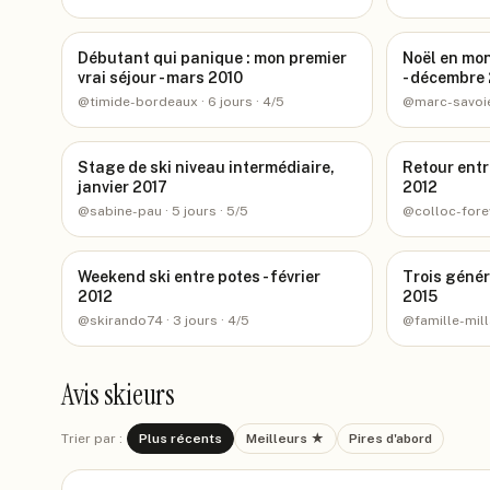
Débutant qui panique : mon premier
Noël en mon
vrai séjour - mars 2010
- décembre 
@
timide-bordeaux
· 6 jours
· 4/5
@
marc-savoi
Stage de ski niveau intermédiaire,
Retour entr
janvier 2017
2012
@
sabine-pau
· 5 jours
· 5/5
@
colloc-fore
Weekend ski entre potes - février
Trois génér
2012
2015
@
skirando74
· 3 jours
· 4/5
@
famille-mill
Avis skieurs
Trier par :
Plus récents
Meilleurs ★
Pires d'abord