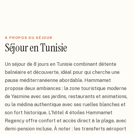
À PROPOS DU SÉJOUR
Séjour
en
Tunisie
Un séjour de 8 jours en Tunisie combinant détente
balnéaire et découverte, idéal pour qui cherche une
pause méditerranéenne abordable. Hammamet
propose deux ambiances : la zone touristique moderne
de Yasmine avec ses jardins, restaurants et animations,
ou la médina authentique avec ses ruelles blanches et
Séjour
7
jour
s
Demi-pension
Tunisie
4
★
son fort historique. L'hôtel 4 étoiles Hammamet
8J/7N - HAMMAMET
Regency offre confort et accès direct à la plage, avec
REGENCY 4* - DP
demi-pension incluse. À noter : les transferts aéroport