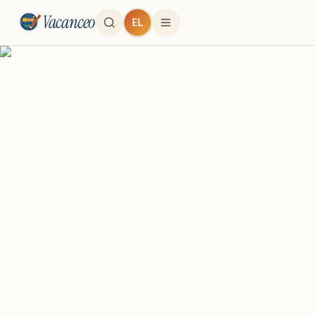
Vacanceo
EL