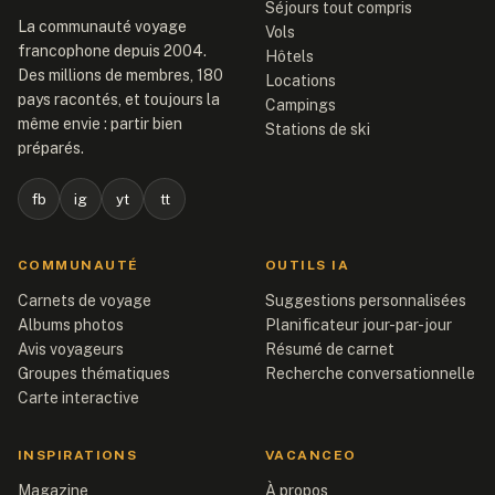
Séjours tout compris
La communauté voyage
Vols
francophone depuis 2004.
Hôtels
Des millions de membres, 180
Locations
pays racontés, et toujours la
Campings
même envie : partir bien
Stations de ski
préparés.
fb
ig
yt
tt
COMMUNAUTÉ
OUTILS IA
Carnets de voyage
Suggestions personnalisées
Albums photos
Planificateur jour-par-jour
Avis voyageurs
Résumé de carnet
Groupes thématiques
Recherche conversationnelle
Carte interactive
INSPIRATIONS
VACANCEO
Magazine
À propos