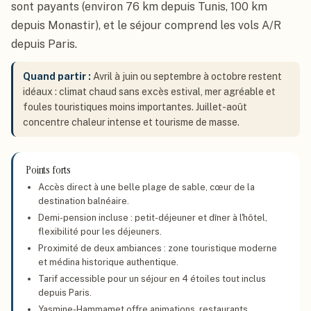
sont payants (environ 76 km depuis Tunis, 100 km
Hammamet
, Tunisie
depuis Monastir), et le séjour comprend les vols A/R
depuis Paris.
Quand partir
:
Avril à juin ou septembre à octobre restent
idéaux : climat chaud sans excès estival, mer agréable et
foules touristiques moins importantes. Juillet-août
concentre chaleur intense et tourisme de masse.
Points forts
Accès direct à une belle plage de sable, cœur de la
destination balnéaire.
Demi-pension incluse : petit-déjeuner et dîner à l'hôtel,
flexibilité pour les déjeuners.
Proximité de deux ambiances : zone touristique moderne
et médina historique authentique.
Tarif accessible pour un séjour en 4 étoiles tout inclus
depuis Paris.
Yasmine-Hammamet offre animations, restaurants,