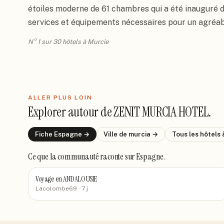
étoiles moderne de 61 chambres qui a été inauguré d
services et équipements nécessaires pour un agréable
N° 1 sur 30 hôtels à Murcie
ALLER PLUS LOIN
Explorer autour de
ZENIT MURCIA HOTEL
.
Fiche
Espagne
→
Ville de
murcia
→
Tous les hôtels
Ce que la communauté raconte
sur Espagne
.
Voyage en ANDALOUSIE
Lacolombe69
· 7 j