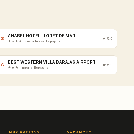
ANABEL HOTEL LLORET DE MAR
3
★
5.0
★★★★ · costa brava, Espagne
BEST WESTERN VILLA BARAJAS AIRPORT
6
★
5.0
★★★ · madrid, Espagne
INSPIRATIONS
VACANCEO