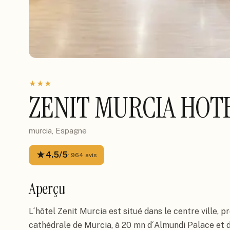
★
★
★
ZENIT MURCIA HOT
murcia, Espagne
★
4.5
/5
·
964
avis
Aperçu
L´hôtel Zenit Murcia est situé dans le centre ville, pr
cathédrale de Murcia, à 20 mn d´Almundi Palace et d