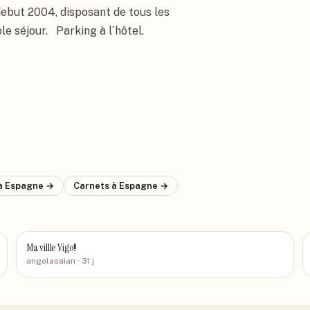
ebut 2004, disposant de tous les 
 séjour.   Parking à l´hôtel.
à Espagne
→
Carnets
à Espagne
→
Ma villle Vigo!!
angelasaian
· 31 j