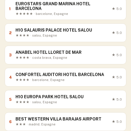
EUROSTARS GRAND MARINA HOTEL
BARCELONA
1
★
5.0
★★★★★ · barcelone, Espagne
H10 SALAURIS PALACE HOTEL SALOU
2
★
5.0
★★★★ · salou, Espagne
ANABEL HOTEL LLORET DE MAR
3
★
5.0
★★★★ · costa brava, Espagne
CONFORTEL AUDITORI HOTEL BARCELONA
4
★
5.0
★★★★ · barcelone, Espagne
H10 EUROPA PARK HOTEL SALOU
5
★
5.0
★★★★ · salou, Espagne
BEST WESTERN VILLA BARAJAS AIRPORT
6
★
5.0
★★★ · madrid, Espagne