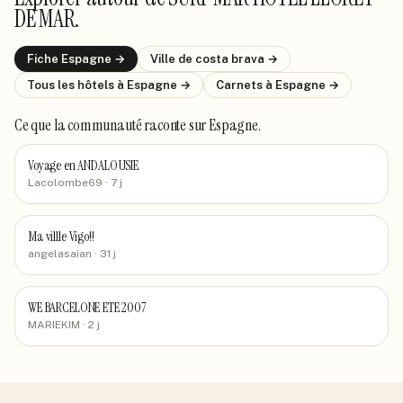
DE MAR
.
Fiche
Espagne
→
Ville de
costa brava
→
Tous les hôtels
à Espagne
→
Carnets
à Espagne
→
Ce que la communauté raconte
sur Espagne
.
Voyage en ANDALOUSIE
Lacolombe69
· 7 j
Ma villle Vigo!!
angelasaian
· 31 j
WE BARCELONE ETE 2007
MARIEKIM
· 2 j