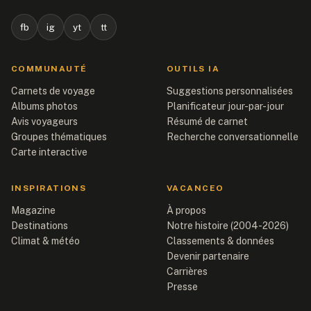
fb
ig
yt
tt
COMMUNAUTÉ
OUTILS IA
Carnets de voyage
Suggestions personnalisées
Albums photos
Planificateur jour-par-jour
Avis voyageurs
Résumé de carnet
Groupes thématiques
Recherche conversationnelle
Carte interactive
INSPIRATIONS
VACANCEO
Magazine
À propos
Destinations
Notre histoire (2004-2026)
Climat & météo
Classements & données
Devenir partenaire
Carrières
Presse