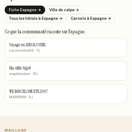
Fiche
Espagne
→
Ville de
calpe
→
Tous les hôtels
à Espagne
→
Carnets
à Espagne
→
Ce que la communauté raconte
sur Espagne
.
Voyage en ANDALOUSIE
Lacolombe69
· 7 j
Ma villle Vigo!!
angelasaian
· 31 j
WE BARCELONE ETE 2007
MARIEKIM
· 2 j
MAILLAGE