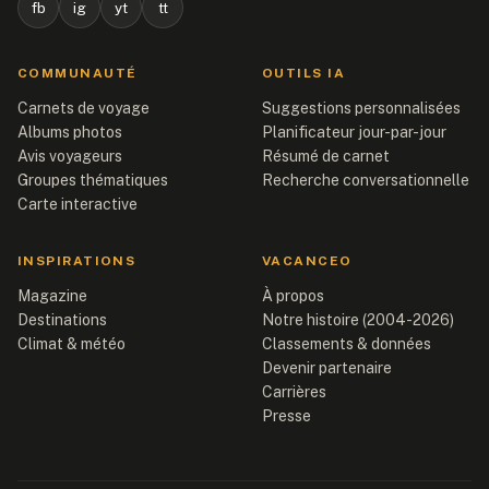
fb
ig
yt
tt
COMMUNAUTÉ
OUTILS IA
Carnets de voyage
Suggestions personnalisées
Albums photos
Planificateur jour-par-jour
Avis voyageurs
Résumé de carnet
Groupes thématiques
Recherche conversationnelle
Carte interactive
INSPIRATIONS
VACANCEO
Magazine
À propos
Destinations
Notre histoire (2004-2026)
Climat & météo
Classements & données
Devenir partenaire
Carrières
Presse