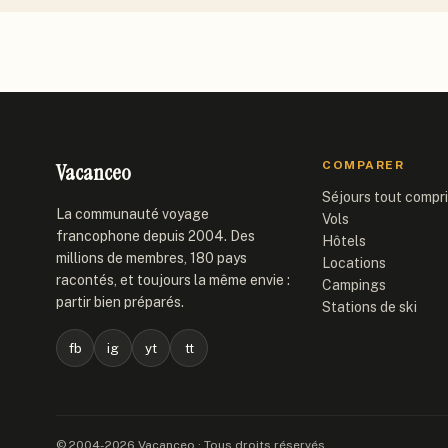
Vacanceo
COMPARER
Séjours tout compr
La communauté voyage
Vols
francophone depuis 2004. Des
Hôtels
millions de membres, 180 pays
Locations
racontés, et toujours la même envie :
Campings
partir bien préparés.
Stations de ski
fb
ig
yt
tt
© 2004-2026 Vacanceo · Tous droits réservés