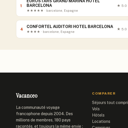
EUROSTARS GRAND MARINA HOTEL
BARCELONA
1
★
5.0
★★★★★ · barcelone, Espagne
CONFORTEL AUDITORI HOTEL BARCELONA
4
★
5.0
★★★★ · barcelone, Espagne
Vacanceo
COMPARER
Séjours tout compr
La communauté voyage
Vols
francophone depuis 2004. Des
Hôtels
millions de membres, 180 pays
Locations
racontés, et toujours la même envie :
Campings