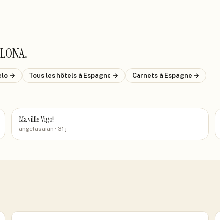
ELONA
.
elo
→
Tous les hôtels
à Espagne
→
Carnets
à Espagne
→
Ma villle Vigo!!
angelasaian
· 31 j