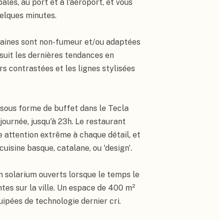
les, au port et à l'aéroport, et vous 
elques minutes.

aines sont non-fumeur et/ou adaptées 
suit les dernières tendances en 
s contrastées et les lignes stylisées 
sous forme de buffet dans le Tecla 
journée, jusqu'à 23h. Le restaurant 
attention extrême à chaque détail, et 
uisine basque, catalane, ou 'design'.

n solarium ouverts lorsque le temps le 
tes sur la ville. Un espace de 400 m² 
ipées de technologie dernier cri.