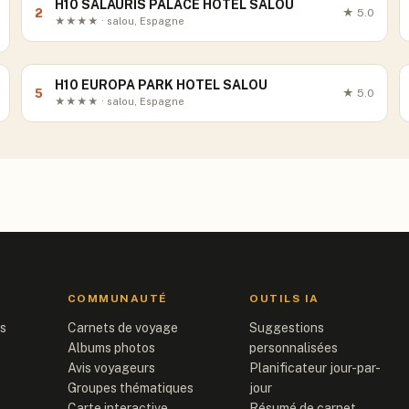
H10 SALAURIS PALACE HOTEL SALOU
2
★
5.0
★★★★ · salou, Espagne
H10 EUROPA PARK HOTEL SALOU
5
★
5.0
★★★★ · salou, Espagne
COMMUNAUTÉ
OUTILS IA
is
Carnets de voyage
Suggestions
Albums photos
personnalisées
Avis voyageurs
Planificateur jour-par-
Groupes thématiques
jour
Carte interactive
Résumé de carnet