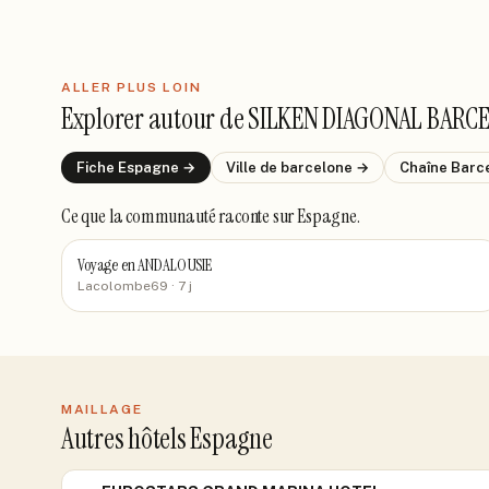
ALLER PLUS LOIN
Explorer autour de
SILKEN DIAGONAL BARC
Fiche
Espagne
→
Ville de
barcelone
→
Chaîne
Barc
Ce que la communauté raconte
sur Espagne
.
Voyage en ANDALOUSIE
Lacolombe69
· 7 j
MAILLAGE
Autres hôtels Espagne