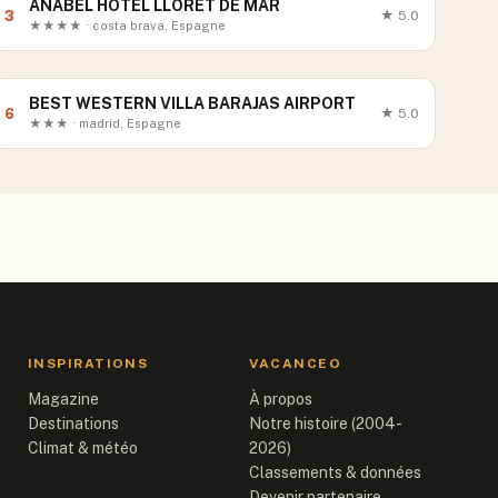
ANABEL HOTEL LLORET DE MAR
3
★
5.0
★★★★ · costa brava, Espagne
BEST WESTERN VILLA BARAJAS AIRPORT
6
★
5.0
★★★ · madrid, Espagne
INSPIRATIONS
VACANCEO
Magazine
À propos
Destinations
Notre histoire (2004-
Climat & météo
2026)
Classements & données
Devenir partenaire