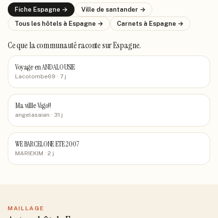
Fiche
Espagne
→
Ville de
santander
→
Tous les hôtels
à Espagne
→
Carnets
à Espagne
→
Ce que la communauté raconte
sur Espagne
.
Voyage en ANDALOUSIE
Lacolombe69
· 7 j
Ma villle Vigo!!
angelasaian
· 31 j
WE BARCELONE ETE 2007
MARIEKIM
· 2 j
MAILLAGE