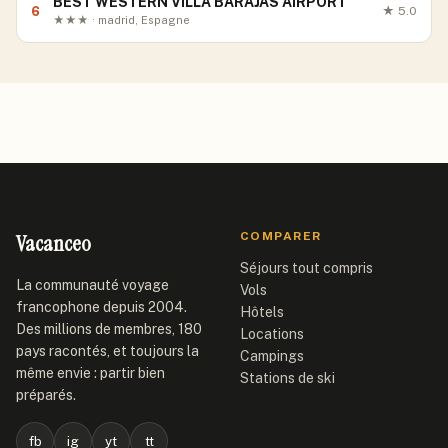
BEST WESTERN VILLA BARAJAS AIRPORT
6
★
5.0
★★★ · madrid, Espagne
Vacanceo
COMPARER
Séjours tout compris
La communauté voyage
Vols
francophone depuis 2004.
Hôtels
Des millions de membres, 180
Locations
pays racontés, et toujours la
Campings
même envie : partir bien
Stations de ski
préparés.
fb
ig
yt
tt