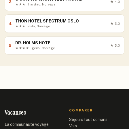
3
★
4.0
★★★ · harstad, Norvège
THON HOTEL SPECTRUM OSLO
4
★
3.0
★★★ · oslo, Norvège
DR. HOLMS HOTEL
5
★
3.0
★★★★ · geilo, Norvège
Vacanceo
COMPARER
Séjours tout compris
La communauté voyage
Vols