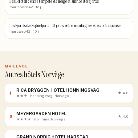
Îles Lofoten : entre tempête de neige et silence des fjords
marienord42
· 12 j
Les Fjords de Sognefjord : 10 jours entre montagnes et eaux turquoise
marcgeo42
· 10 j
MAILLAGE
Autres hôtels Norvège
RICA BRYGGEN HOTEL HONNINGSVAG
1
★
4.0
★★★ · honningsvag, Norvège
MEYERGARDEN HOTEL
2
★
4.0
★★★★ · mo i rana, Norvège
GRAND NORDIC HOTEL HARSTAD