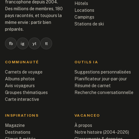
francophone depuis 2004.
Hôtels
Des millions de membres, 180
Locations
pays racontés, et toujours la
Campings
même envie : partir bien
Stations de ski
préparés.
fb
ig
yt
tt
COMMUNAUTÉ
OUTILS IA
Carnets de voyage
Suggestions personnalisées
Albums photos
Planificateur jour-par-jour
Avis voyageurs
Résumé de carnet
Groupes thématiques
Recherche conversationnelle
Carte interactive
INSPIRATIONS
VACANCEO
Magazine
À propos
Destinations
Notre histoire (2004-2026)