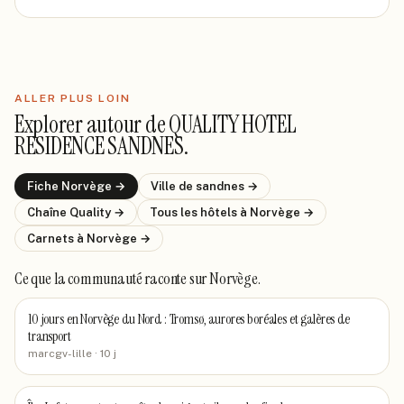
ALLER PLUS LOIN
Explorer autour de
QUALITY HOTEL
RESIDENCE SANDNES
.
Fiche
Norvège
→
Ville de
sandnes
→
Chaîne
Quality
→
Tous les hôtels
à Norvège
→
Carnets
à Norvège
→
Ce que la communauté raconte
sur Norvège
.
10 jours en Norvège du Nord : Tromsø, aurores boréales et galères de
transport
marcgv-lille
· 10 j