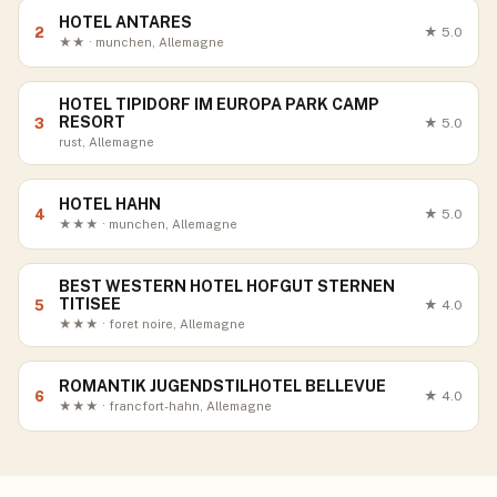
HOTEL ANTARES
2
★
5.0
★★ · munchen, Allemagne
HOTEL TIPIDORF IM EUROPA PARK CAMP
RESORT
3
★
5.0
rust, Allemagne
HOTEL HAHN
4
★
5.0
★★★ · munchen, Allemagne
BEST WESTERN HOTEL HOFGUT STERNEN
TITISEE
5
★
4.0
★★★ · foret noire, Allemagne
ROMANTIK JUGENDSTILHOTEL BELLEVUE
6
★
4.0
★★★ · francfort-hahn, Allemagne