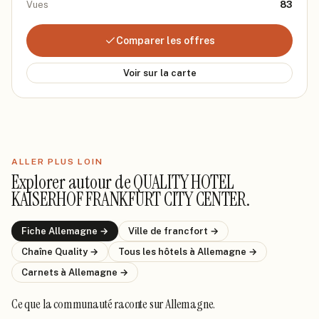
Vues
83
Comparer les offres
Voir sur la carte
ALLER PLUS LOIN
Explorer autour de
QUALITY HOTEL
KAISERHOF FRANKFURT CITY CENTER
.
Fiche
Allemagne
→
Ville de
francfort
→
Chaîne
Quality
→
Tous les hôtels
à Allemagne
→
Carnets
à Allemagne
→
Ce que la communauté raconte
sur Allemagne
.