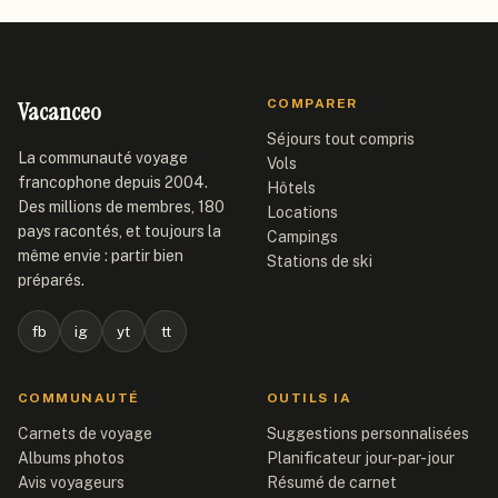
Vacanceo
COMPARER
Séjours tout compris
La communauté voyage
Vols
francophone depuis 2004.
Hôtels
Des millions de membres, 180
Locations
pays racontés, et toujours la
Campings
même envie : partir bien
Stations de ski
préparés.
fb
ig
yt
tt
COMMUNAUTÉ
OUTILS IA
Carnets de voyage
Suggestions personnalisées
Albums photos
Planificateur jour-par-jour
Avis voyageurs
Résumé de carnet