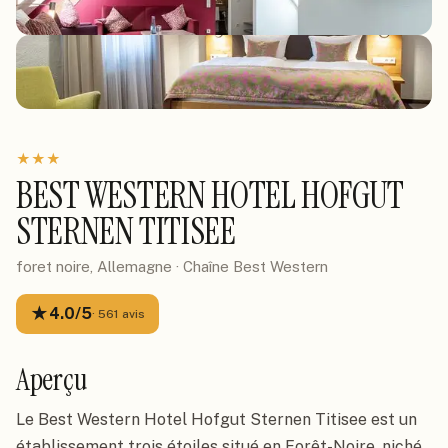
★
★
★
BEST WESTERN HOTEL HOFGUT
STERNEN TITISEE
foret noire, Allemagne
· Chaîne
Best Western
★
4.0
/5
·
561
avis
Aperçu
Le Best Western Hotel Hofgut Sternen Titisee est un
établissement trois étoiles situé en Forêt-Noire, niché