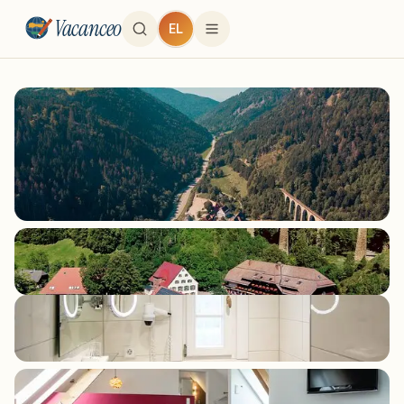
Vacanceo
EL