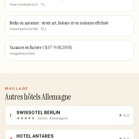
marcusexplore
· 7 j
Berlin en automne : street art, histoire et vie nocturne effrénée
maxexplorer92
· 10 j
Vacances en Baviere (31.07-9.08.2008)
megahexchen
MAILLAGE
Autres hôtels Allemagne
SWISSOTEL BERLIN
1
★
5.0
★★★★★ · berlin, Allemagne
HOTEL ANTARES