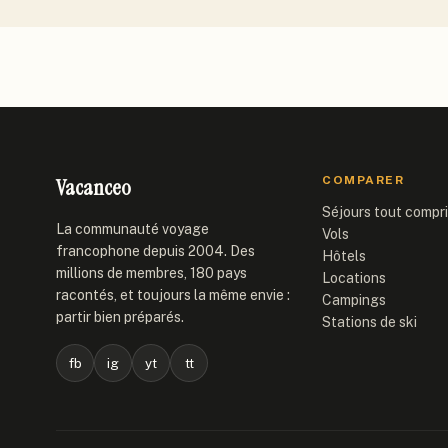
Vacanceo
COMPARER
Séjours tout compr
La communauté voyage
Vols
francophone depuis 2004. Des
Hôtels
millions de membres, 180 pays
Locations
racontés, et toujours la même envie :
Campings
partir bien préparés.
Stations de ski
fb
ig
yt
tt