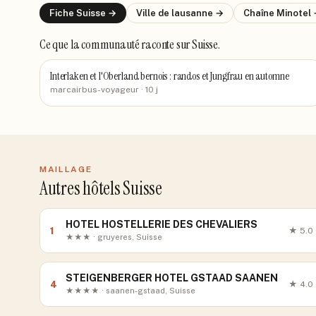
Fiche
Suisse
→
Ville de
lausanne
→
Chaîne
Minotel
Ce que la communauté raconte
sur Suisse
.
Interlaken et l'Oberland bernois : randos et Jungfrau en automne
marcairbus-voyageur
· 10 j
MAILLAGE
Autres hôtels Suisse
HOTEL HOSTELLERIE DES CHEVALIERS
1
★
5.0
★★★ · gruyeres, Suisse
STEIGENBERGER HOTEL GSTAAD SAANEN
4
★
4.0
★★★★ · saanen-gstaad, Suisse