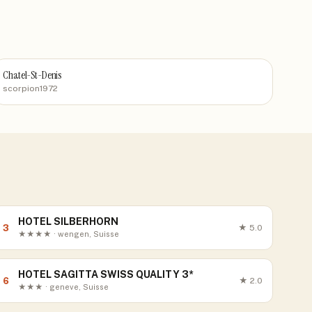
Chatel-St-Denis
scorpion1972
HOTEL SILBERHORN
3
★
5.0
★★★★ · wengen, Suisse
HOTEL SAGITTA SWISS QUALITY 3*
6
★
2.0
★★★ · geneve, Suisse