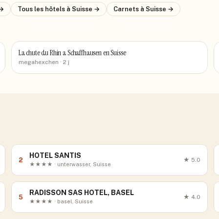
→
Tous les hôtels
à Suisse
→
Carnets
à Suisse
→
La chute du Rhin a Schaffhausen en Suisse
megahexchen
· 2 j
HOTEL SANTIS
2
★
5.0
★★★★ · unterwasser, Suisse
RADISSON SAS HOTEL, BASEL
5
★
4.0
★★★★ · basel, Suisse