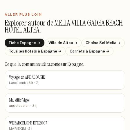
ALLER PLUS LOIN
Explorer autour de
MELIA VILLA GADEA BEACH
HOTEL ALTEA
.
Fiche
Espagne
→
Ville de
Altea
→
Chaîne
Sol Melia
→
Tous les hôtels
à Espagne
→
Carnets
à Espagne
→
Ce que la communauté raconte
sur Espagne
.
Voyage en ANDALOUSIE
Lacolombe69
· 7 j
Ma villle Vigo!!
angelasaian
· 31 j
WE BARCELONE ETE 2007
MARIEKIM
· 2 j