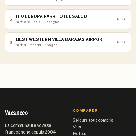
H10 EUROPA PARK HOTEL SALOU
5
★
5.0
★★★★ · salou, Espagne
BEST WESTERN VILLA BARAJAS AIRPORT
6
★
5.0
★★★ · madrid, Espagne
Vacanceo
COMPARER
Séjours tout compris
La communauté voyage
Vols
francophone depuis 2004.
Hôtels