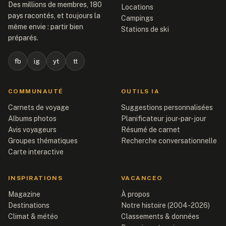
Des millions de membres, 180
Locations
pays racontés, et toujours la
Campings
même envie : partir bien
Stations de ski
préparés.
fb
ig
yt
tt
COMMUNAUTÉ
OUTILS IA
Carnets de voyage
Suggestions personnalisées
Albums photos
Planificateur jour-par-jour
Avis voyageurs
Résumé de carnet
Groupes thématiques
Recherche conversationnelle
Carte interactive
INSPIRATIONS
VACANCEO
Magazine
À propos
Destinations
Notre histoire (2004-2026)
Climat & météo
Classements & données