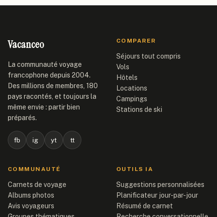
Vacanceo
COMPARER
Séjours tout compris
La communauté voyage
Vols
francophone depuis 2004.
Hôtels
Des millions de membres, 180
Locations
pays racontés, et toujours la
Campings
même envie : partir bien
Stations de ski
préparés.
fb
ig
yt
tt
COMMUNAUTÉ
OUTILS IA
Carnets de voyage
Suggestions personnalisées
Albums photos
Planificateur jour-par-jour
Avis voyageurs
Résumé de carnet
Groupes thématiques
Recherche conversationnelle