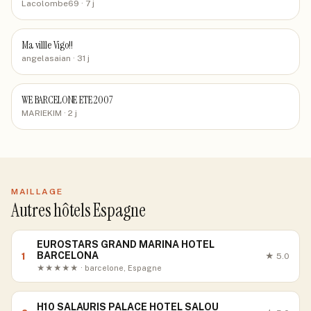
Lacolombe69
· 7 j
Ma villle Vigo!!
angelasaian
· 31 j
WE BARCELONE ETE 2007
MARIEKIM
· 2 j
MAILLAGE
Autres hôtels Espagne
EUROSTARS GRAND MARINA HOTEL
BARCELONA
1
★
5.0
★★★★★ · barcelone, Espagne
H10 SALAURIS PALACE HOTEL SALOU