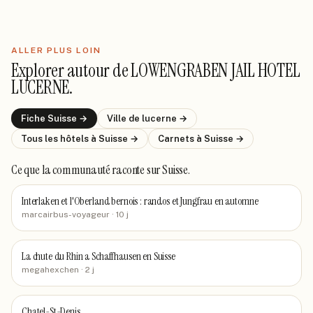
ALLER PLUS LOIN
Explorer autour de
LOWENGRABEN JAIL HOTEL
LUCERNE
.
Fiche
Suisse
→
Ville de
lucerne
→
Tous les hôtels
à Suisse
→
Carnets
à Suisse
→
Ce que la communauté raconte
sur Suisse
.
Interlaken et l'Oberland bernois : randos et Jungfrau en automne
marcairbus-voyageur
· 10 j
La chute du Rhin a Schaffhausen en Suisse
megahexchen
· 2 j
Chatel-St-Denis