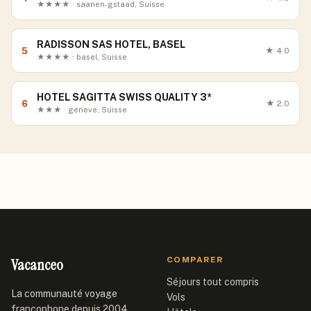
★★★★ · saanen-gstaad, Suisse
RADISSON SAS HOTEL, BASEL
5
★
4.0
★★★★ · basel, Suisse
HOTEL SAGITTA SWISS QUALITY 3*
6
★
2.0
★★★ · geneve, Suisse
Vacanceo
COMPARER
Séjours tout compris
La communauté voyage
Vols
francophone depuis 2004.