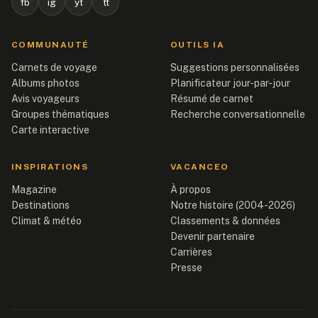
fb
ig
yt
tt
COMMUNAUTÉ
OUTILS IA
Carnets de voyage
Suggestions personnalisées
Albums photos
Planificateur jour-par-jour
Avis voyageurs
Résumé de carnet
Groupes thématiques
Recherche conversationnelle
Carte interactive
INSPIRATIONS
VACANCEO
Magazine
À propos
Destinations
Notre histoire (2004-2026)
Climat & météo
Classements & données
Devenir partenaire
Carrières
Presse