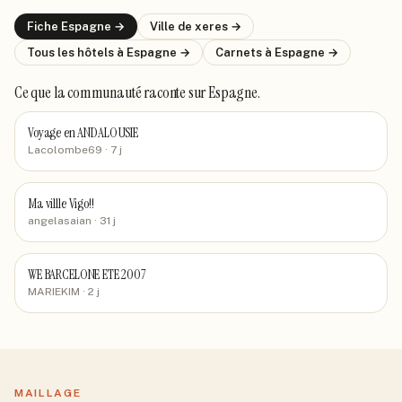
Fiche
Espagne
→
Ville de
xeres
→
Tous les hôtels
à Espagne
→
Carnets
à Espagne
→
Ce que la communauté raconte
sur Espagne
.
Voyage en ANDALOUSIE
Lacolombe69
· 7 j
Ma villle Vigo!!
angelasaian
· 31 j
WE BARCELONE ETE 2007
MARIEKIM
· 2 j
MAILLAGE