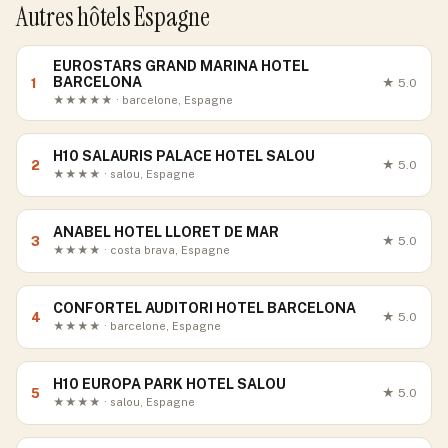
Autres hôtels Espagne
EUROSTARS GRAND MARINA HOTEL
BARCELONA
1
★
5.0
★★★★★ · barcelone, Espagne
H10 SALAURIS PALACE HOTEL SALOU
2
★
5.0
★★★★ · salou, Espagne
ANABEL HOTEL LLORET DE MAR
3
★
5.0
★★★★ · costa brava, Espagne
CONFORTEL AUDITORI HOTEL BARCELONA
4
★
5.0
★★★★ · barcelone, Espagne
H10 EUROPA PARK HOTEL SALOU
5
★
5.0
★★★★ · salou, Espagne