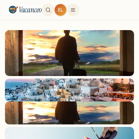
Vacanceo
EL