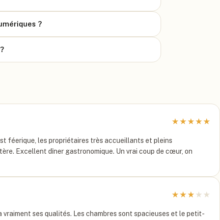
numériques ?
 ?
★
★
★
★
★
 féerique, les propriétaires très accueillants et pleins
ère. Excellent dîner gastronomique. Un vrai coup de cœur, on
★
★
★
★
★
 vraiment ses qualités. Les chambres sont spacieuses et le petit-