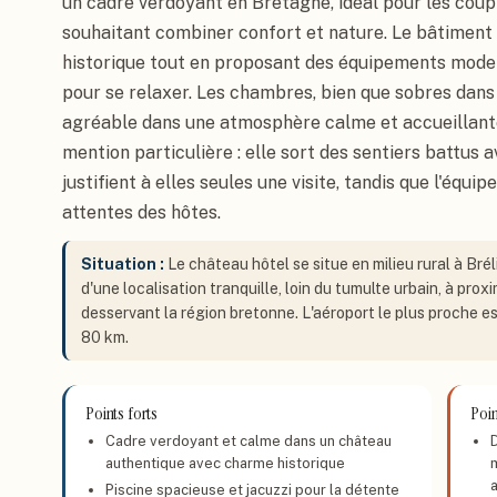
un cadre verdoyant en Bretagne, idéal pour les coupl
souhaitant combiner confort et nature. Le bâtiment
historique tout en proposant des équipements mode
pour se relaxer. Les chambres, bien que sobres dans 
agréable dans une atmosphère calme et accueillante
mention particulière : elle sort des sentiers battus 
justifient à elles seules une visite, tandis que l'équi
attentes des hôtes.
Situation :
Le château hôtel se situe en milieu rural à Bré
d'une localisation tranquille, loin du tumulte urbain, à pr
desservant la région bretonne. L'aéroport le plus proche es
80 km.
Points forts
Poin
Cadre verdoyant et calme dans un château
authentique avec charme historique
a
Piscine spacieuse et jacuzzi pour la détente