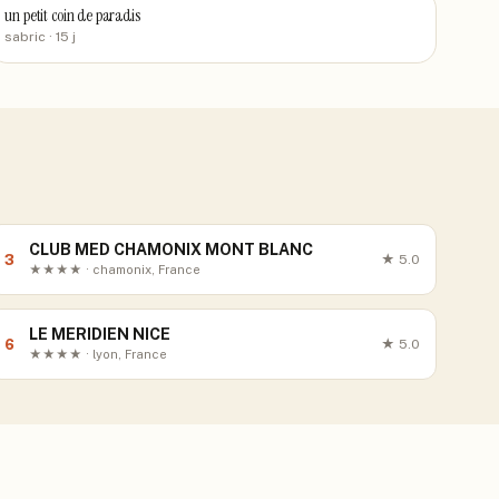
un petit coin de paradis
sabric
· 15 j
CLUB MED CHAMONIX MONT BLANC
3
★
5.0
★★★★ · chamonix, France
LE MERIDIEN NICE
6
★
5.0
★★★★ · lyon, France