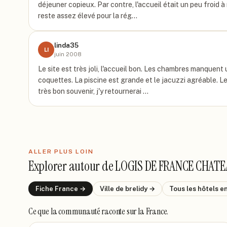
déjeuner copieux. Par contre, l'accueil était un peu froid à
reste assez élevé pour la rég…
linda35
LI
juin 2008
Le site est très joli, l'accueil bon. Les chambres manquent
coquettes. La piscine est grande et le jacuzzi agréable. Le
très bon souvenir, j'y retournerai …
ALLER PLUS LOIN
Explorer autour de
LOGIS DE FRANCE CHATE
Fiche
France
→
Ville de
brelidy
→
Tous les hôtels
e
Ce que la communauté raconte
sur la France
.