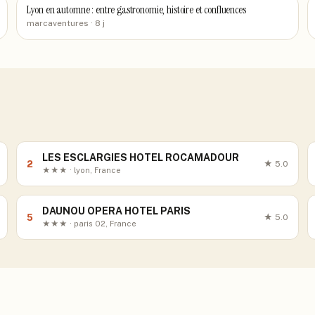
Lyon en automne : entre gastronomie, histoire et confluences
marcaventures
· 8 j
LES ESCLARGIES HOTEL ROCAMADOUR
2
★
5.0
★★★ · lyon, France
DAUNOU OPERA HOTEL PARIS
5
★
5.0
★★★ · paris 02, France