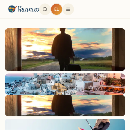
Vacanceo
EL