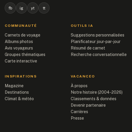
fb
ig
yt
tt
COMMUNAUTÉ
OUTILS IA
Carnets de voyage
Suggestions personnalisées
Albums photos
Planificateur jour-par-jour
Avis voyageurs
Résumé de carnet
Groupes thématiques
Recherche conversationnelle
Carte interactive
INSPIRATIONS
VACANCEO
Magazine
À propos
Destinations
Notre histoire (2004-2026)
Climat & météo
Classements & données
Devenir partenaire
Carrières
Presse