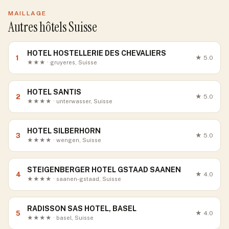
MAILLAGE
Autres hôtels Suisse
HOTEL HOSTELLERIE DES CHEVALIERS
1
★
5.0
★★★ · gruyeres, Suisse
HOTEL SANTIS
2
★
5.0
★★★★ · unterwasser, Suisse
HOTEL SILBERHORN
3
★
5.0
★★★★ · wengen, Suisse
STEIGENBERGER HOTEL GSTAAD SAANEN
4
★
4.0
★★★★ · saanen-gstaad, Suisse
RADISSON SAS HOTEL, BASEL
5
★
4.0
★★★★ · basel, Suisse