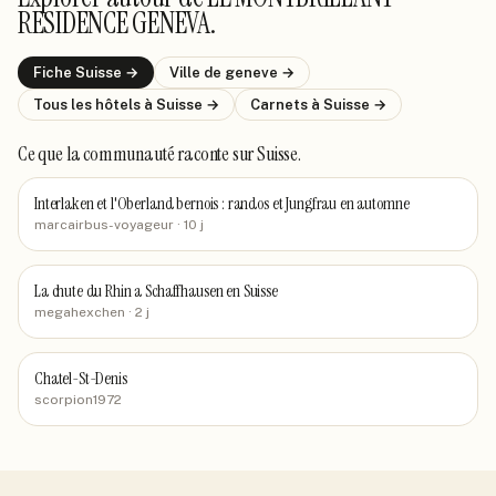
RESIDENCE GENEVA
.
Fiche
Suisse
→
Ville de
geneve
→
Tous les hôtels
à Suisse
→
Carnets
à Suisse
→
Ce que la communauté raconte
sur Suisse
.
Interlaken et l'Oberland bernois : randos et Jungfrau en automne
marcairbus-voyageur
· 10 j
La chute du Rhin a Schaffhausen en Suisse
megahexchen
· 2 j
Chatel-St-Denis
scorpion1972