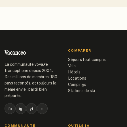
Vacanceo
COMPARER
Séjours tout compris
La communauté voyage
Vols
francophone depuis 2004.
Hôtels
Des millions de membres, 180
Locations
pays racontés, et toujours la
Campings
même envie : partir bien
Stations de ski
préparés.
fb
ig
yt
tt
COMMUNAUTÉ
OUTILS IA