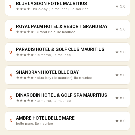
BLUE LAGOON HOTEL MAURITIUS
1
★
5.0
★★★★ · blue-bay (ile maurice), Ile maurice
ROYAL PALM HOTEL & RESORT GRAND BAY
2
★
5.0
★★★★★ · Grand Baie, Ile maurice
PARADIS HOTEL & GOLF CLUB MAURITIUS
3
★
5.0
★★★★★ · le morne, Ile maurice
SHANDRANI HOTEL BLUE BAY
4
★
5.0
★★★★★ · blue-bay (ile maurice), Ile maurice
DINAROBIN HOTEL & GOLF SPA MAURITIUS
5
★
5.0
★★★★★ · le morne, Ile maurice
AMBRE HOTEL BELLE MARE
6
★
5.0
belle mare, Ile maurice